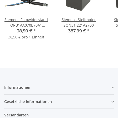
Siemens Fotowiderstand
Siemens Stellmotor
Si
QRB1AA070B70A1
SQN31.221A2700
Kabellänge 700mm
38,50 €
*
387,99 €
*
Gehäuse 50 mm
38,50 € pro 1 Einheit
Informationen
Gesetzliche Informationen
Versandarten