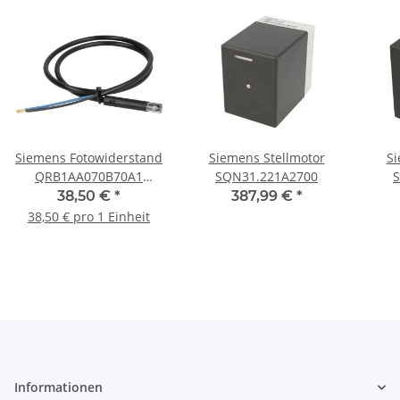
Siemens Fotowiderstand
Siemens Stellmotor
Si
QRB1AA070B70A1
SQN31.221A2700
Kabellänge 700mm
38,50 €
*
387,99 €
*
Gehäuse 50 mm
38,50 € pro 1 Einheit
Informationen