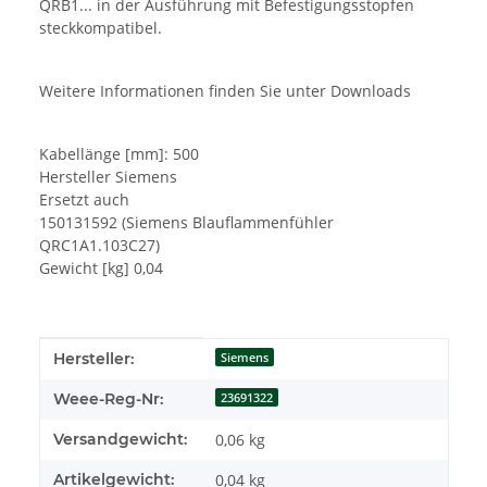
QRB1... in der Ausführung mit Befestigungsstopfen
steckkompatibel.
Weitere Informationen finden Sie unter Downloads
Kabellänge [mm]: 500
Hersteller Siemens
Ersetzt auch
150131592 (Siemens Blauflammenfühler
QRC1A1.103C27)
Gewicht [kg] 0,04
Produkteigenschaft
Wert
Hersteller:
Siemens
Weee-Reg-Nr:
23691322
Versandgewicht:
0,06 kg
Artikelgewicht:
0,04
kg