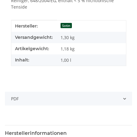
Reiniger, 648/2004/EG, enthält < 5 % nichtionische
Tenside
Produkteigenschaft
Wert
Hersteller:
Sotin
Versandgewicht:
1,30 kg
Artikelgewicht:
1,18
kg
Inhalt:
1,00 l
PDF
Herstellerinformationen