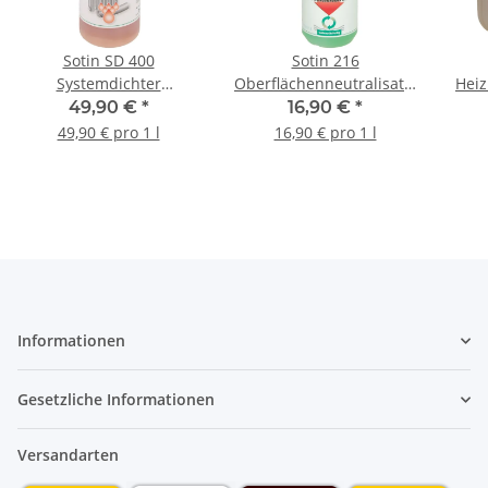
Sotin SD 400
Sotin 216
Systemdichter
Oberflächenneutralisator
Heiz
Leckdichter 1 l 6140-1
1 l Handsprayflasche
49,90 €
*
16,90 €
*
216-1
49,90 € pro 1 l
16,90 € pro 1 l
Informationen
Gesetzliche Informationen
Versandarten