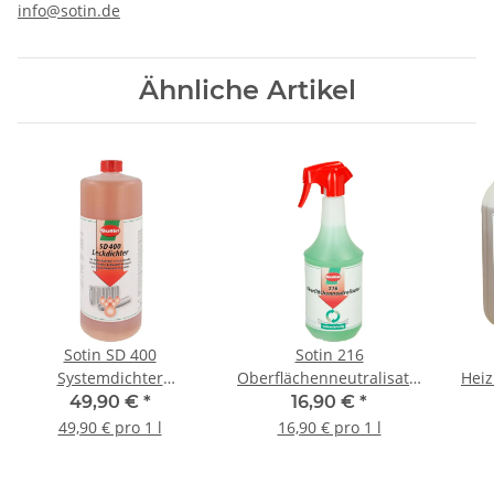
info@sotin.de
Ähnliche Artikel
Sotin SD 400
Sotin 216
Systemdichter
Oberflächenneutralisator
Heiz
Leckdichter 1 l 6140-1
1 l Handsprayflasche
49,90 €
*
16,90 €
*
216-1
49,90 € pro 1 l
16,90 € pro 1 l