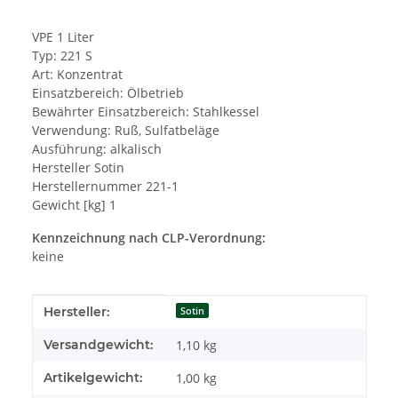
VPE 1 Liter
Typ: 221 S
Art: Konzentrat
Einsatzbereich: Ölbetrieb
Bewährter Einsatzbereich: Stahlkessel
Verwendung: Ruß, Sulfatbeläge
Ausführung: alkalisch
Hersteller Sotin
Herstellernummer 221-1
Gewicht [kg] 1
Kennzeichnung nach CLP-Verordnung:
keine
Produkteigenschaft
Wert
Hersteller:
Sotin
Versandgewicht:
1,10 kg
Artikelgewicht:
1,00
kg