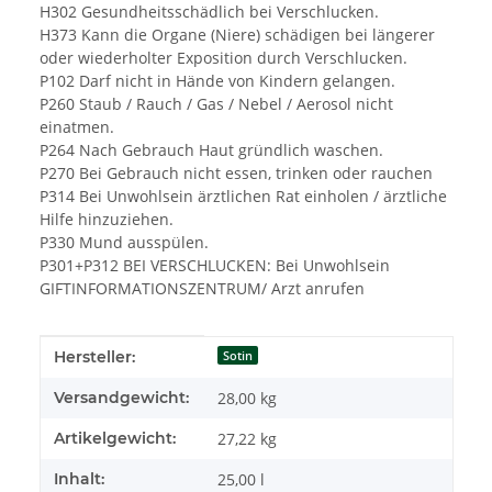
H302 Gesundheitsschädlich bei Verschlucken.
H373 Kann die Organe (Niere) schädigen bei längerer
oder wiederholter Exposition durch Verschlucken.
P102 Darf nicht in Hände von Kindern gelangen.
P260 Staub / Rauch / Gas / Nebel / Aerosol nicht
einatmen.
P264 Nach Gebrauch Haut gründlich waschen.
P270 Bei Gebrauch nicht essen, trinken oder rauchen
P314 Bei Unwohlsein ärztlichen Rat einholen / ärztliche
Hilfe hinzuziehen.
P330 Mund ausspülen.
P301+P312 BEI VERSCHLUCKEN: Bei Unwohlsein
GIFTINFORMATIONSZENTRUM/ Arzt anrufen
Produkteigenschaft
Wert
Hersteller:
Sotin
Versandgewicht:
28,00 kg
Artikelgewicht:
27,22
kg
Inhalt:
25,00 l