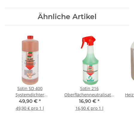
Ähnliche Artikel
Sotin SD 400
Sotin 216
Systemdichter
Oberflächenneutralisator
Heiz
Leckdichter 1 l 6140-1
1 l Handsprayflasche
49,90 €
*
16,90 €
*
216-1
49,90 € pro 1 l
16,90 € pro 1 l