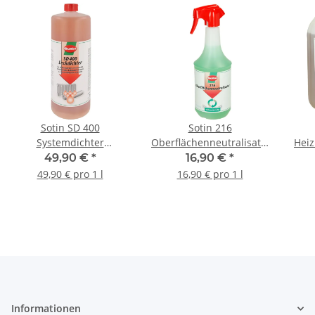
Sotin SD 400
Sotin 216
Systemdichter
Oberflächenneutralisator
Heiz
Leckdichter 1 l 6140-1
1 l Handsprayflasche
49,90 €
*
16,90 €
*
216-1
49,90 € pro 1 l
16,90 € pro 1 l
Informationen