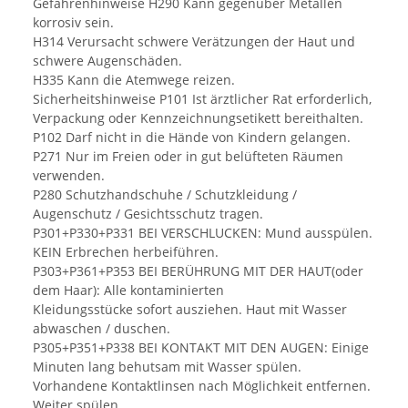
Gefahrenhinweise H290 Kann gegenüber Metallen
korrosiv sein.
H314 Verursacht schwere Verätzungen der Haut und
schwere Augenschäden.
H335 Kann die Atemwege reizen.
Sicherheitshinweise P101 Ist ärztlicher Rat erforderlich,
Verpackung oder Kennzeichnungsetikett bereithalten.
P102 Darf nicht in die Hände von Kindern gelangen.
P271 Nur im Freien oder in gut belüfteten Räumen
verwenden.
P280 Schutzhandschuhe / Schutzkleidung /
Augenschutz / Gesichtsschutz tragen.
P301+P330+P331 BEI VERSCHLUCKEN: Mund ausspülen.
KEIN Erbrechen herbeiführen.
P303+P361+P353 BEI BERÜHRUNG MIT DER HAUT(oder
dem Haar): Alle kontaminierten
Kleidungsstücke sofort ausziehen. Haut mit Wasser
abwaschen / duschen.
P305+P351+P338 BEI KONTAKT MIT DEN AUGEN: Einige
Minuten lang behutsam mit Wasser spülen.
Vorhandene Kontaktlinsen nach Möglichkeit entfernen.
Weiter spülen.