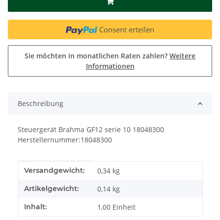
Consent erteilen
Sie möchten in monatlichen Raten zahlen?
Weitere
Informationen
Beschreibung
Steuergerät Brahma GF12 serie 10 18048300
Herstellernummer:18048300
Produkteigenschaft
Wert
Versandgewicht:
0,34 kg
Artikelgewicht:
0,14
kg
Inhalt:
1,00 Einheit