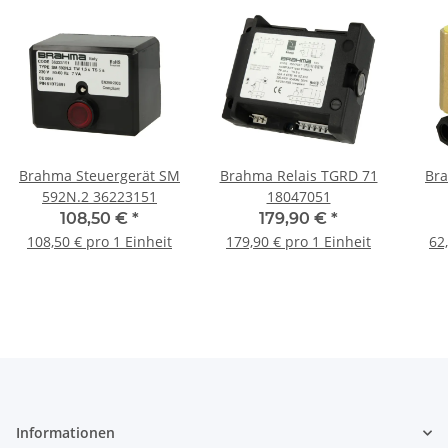
Brahma Steuergerät SM
Brahma Relais TGRD 71
Bra
592N.2 36223151
18047051
108,50 €
*
179,90 €
*
108,50 € pro 1 Einheit
179,90 € pro 1 Einheit
62
Informationen