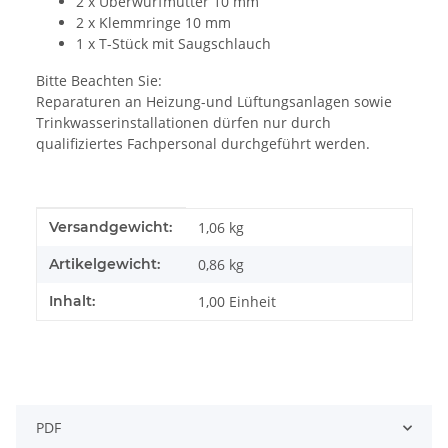
2 x Überwurfmutter 10 mm
2 x Klemmringe 10 mm
1 x T-Stück mit Saugschlauch
Bitte Beachten Sie:
Reparaturen an Heizung-und Lüftungsanlagen sowie
Trinkwasserinstallationen dürfen nur durch
qualifiziertes Fachpersonal durchgeführt werden.
Produkteigenschaft
Wert
Versandgewicht:
1,06 kg
Artikelgewicht:
0,86
kg
Inhalt:
1,00 Einheit
PDF