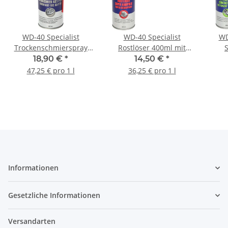
WD-40 Specialist
WD-40 Specialist
WD
Trockenschmierspray
Rostlöser 400ml mit
S
PTFE 400ml mit Smart
Smart Straw
Sma
18,90 €
*
14,50 €
*
Straw
47,25 € pro 1 l
36,25 € pro 1 l
Informationen
Gesetzliche Informationen
Versandarten