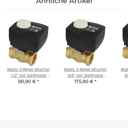
Ähnliche Artikel
Watts 3-Wege Mischer
Watts 3-Wege Mischer
Wat
1/2" mit Stellmotor
3/4" mit Stellmotor
3/
Messing V3GB 15 Kvs 2,5
Messing V3GB 20 Kvs 4,0
Mess
181,90 €
*
175,90 €
*