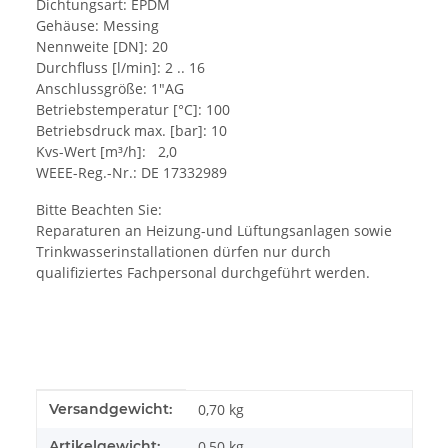
Dichtungsart: EPDM
Gehäuse: Messing
Nennweite [DN]: 20
Durchfluss [l/min]: 2 .. 16
Anschlussgröße: 1"AG
Betriebstemperatur [°C]: 100
Betriebsdruck max. [bar]: 10
Kvs-Wert [m³/h]: 2,0
WEEE-Reg.-Nr.: DE 17332989
Bitte Beachten Sie:
Reparaturen an Heizung-und Lüftungsanlagen sowie
Trinkwasserinstallationen dürfen nur durch
qualifiziertes Fachpersonal durchgeführt werden.
Produkteigenschaft
Wert
Versandgewicht:
0,70 kg
Artikelgewicht:
0,50
kg