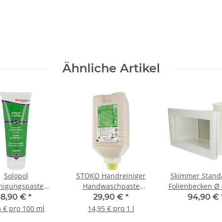
Ähnliche Artikel
Solopol
STOKO Handreiniger
Skimmer Standa
nigungspaste
Handwaschpaste
Folienbecken Ø
l Eco-Line 250 ml
Solopol 2 l Softflasche
8,90 €
*
29,90 €
*
94,90 €
6 € pro 100 ml
14,95 € pro 1 l