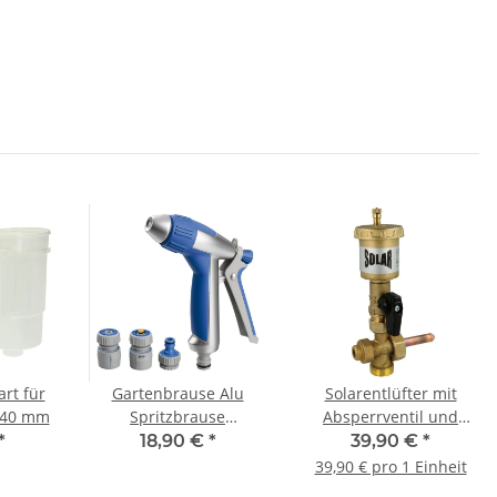
rt für
Gartenbrause Alu
Solarentlüfter mit
 40 mm
Spritzbrause
Absperrventil und
Sprühpistole stufenlos
einen Kreuzstück mit
*
18,90 €
*
39,90 €
*
verstellbar
Fühlerhülse
39,90 € pro 1 Einheit