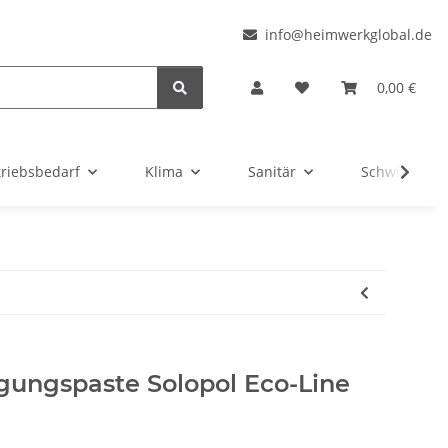
l
info@heimwerkglobal.de
0,00 €
triebsbedarf
Klima
Sanitär
Schwimmbad
igungspaste Solopol Eco-Line