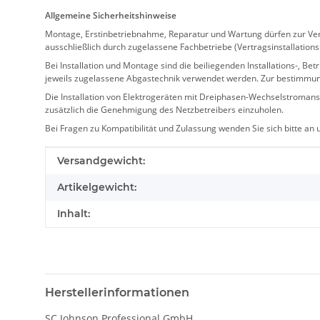
Allgemeine Sicherheitshinweise
Montage, Erstinbetriebnahme, Reparatur und Wartung dürfen zur Verm
ausschließlich durch zugelassene Fachbetriebe (Vertragsinstallation
Bei Installation und Montage sind die beiliegenden Installations-,
jeweils zugelassene Abgastechnik verwendet werden. Zur bestimmu
Die Installation von Elektrogeräten mit Dreiphasen-Wechselstromansc
zusätzlich die Genehmigung des Netzbetreibers einzuholen.
Bei Fragen zu Kompatibilität und Zulassung wenden Sie sich bitte an
Produkteigenschaft
Wert
Versandgewicht:
Artikelgewicht:
Inhalt:
Herstellerinformationen
SC Johnson Professional GmbH