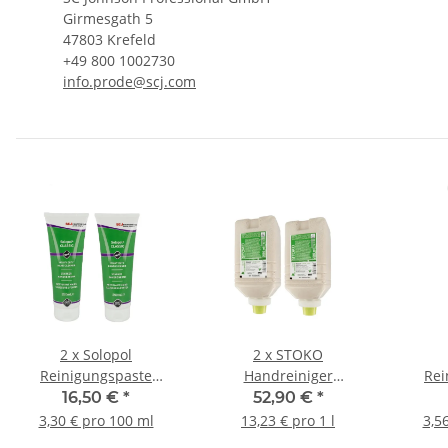
Girmesgath 5
47803 Krefeld
+49 800 1002730
info.prode@scj.com
2 x Solopol
2 x STOKO
Reinigungspaste
Handreiniger
Rei
Solopol Eco-Line 250 ml
Handwaschpaste
Solopo
16,50 €
*
52,90 €
*
Solopol 2 l Softflasche
3,30 € pro 100 ml
13,23 € pro 1 l
3,5