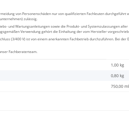
eidung von Personenschäden nur von qualifizierten Fachleuten durchgeführt we
sunternehmen) zulässig.
 Betriebs- und Wartungsanleitungen sowie die Produkt- und Systemzulassungen al
ngsgemäßen Verwendung gehört die Einhaltung der vom Hersteller vorgeschrie
hluss (3/400 V) ist von einem anerkannten Fachbetrieb durchzuführen. Bei der Er
 unser Fachberaterteam.
1,00 kg
0,80
kg
750,00 m