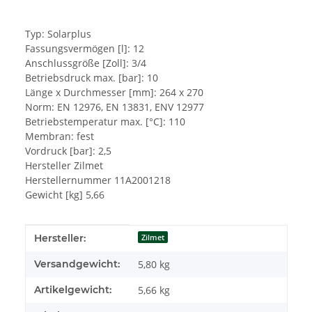
Typ: Solarplus
Fassungsvermögen [l]: 12
Anschlussgröße [Zoll]: 3/4
Betriebsdruck max. [bar]: 10
Länge x Durchmesser [mm]: 264 x 270
Norm: EN 12976, EN 13831, ENV 12977
Betriebstemperatur max. [°C]: 110
Membran: fest
Vordruck [bar]: 2,5
Hersteller Zilmet
Herstellernummer 11A2001218
Gewicht [kg] 5,66
Produkteigenschaft
Wert
Hersteller:
Zilmet
Versandgewicht:
5,80 kg
Artikelgewicht:
5,66
kg