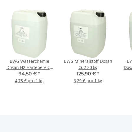
BWG Wasserchemie
BWG Mineralstoff Dosan
BW
Dosan H2 Härtebereich
Cu2 20 kg
Dos
2 (7 bis 14 °dH) 20 kg
4
94,50 €
*
125,90 €
*
4,73 € pro 1 kg
6,29 € pro 1 kg