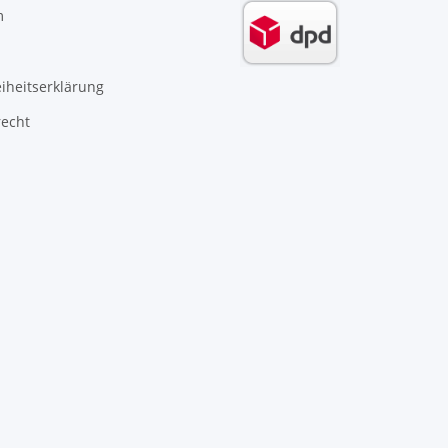
m
eiheitserklärung
recht