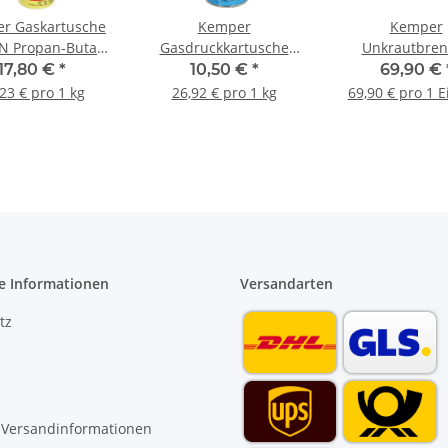
r Gaskartusche
Kemper
Kemper
N Propan-Butan-
Gasdruckkartusche
Unkrautbren
misch bis 3.300
Butan Nr 577
Unkrautverni
17,80 €
*
10,50 €
*
69,90 €
 750ml 385g
Unkrautbrenner
Schweißbrenne
23 € pro 1 kg
26,92 € pro 1 kg
69,90 € pro 1 E
Campinggrill 390ml
Piezo-Zünd
227g
e Informationen
Versandarten
tz
 Versandinformationen