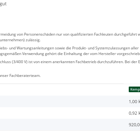
gut
eidung von Personenschäden nur von qualifizierten Fachleuten durchgeführt we
sunternehmen) zulässig.
 Betriebs- und Wartungsanleitungen sowie die Produkt- und Systemzulassungen al
ngsgemäßen Verwendung gehört die Einhaltung der vom Hersteller vorgeschrie
hluss (3/400 V) ist von einem anerkannten Fachbetrieb durchzuführen. Bei der Er
 unser Fachberaterteam.
Kemp
1,00 
0,92
920,0