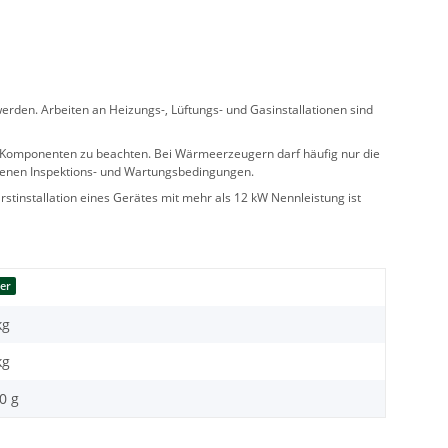
rden. Arbeiten an Heizungs-, Lüftungs- und Gasinstallationen sind
ler Komponenten zu beachten. Bei Wärmeerzeugern darf häufig nur die
benen Inspektions- und Wartungsbedingungen.
stinstallation eines Gerätes mit mehr als 12 kW Nennleistung ist
er
kg
kg
0 g