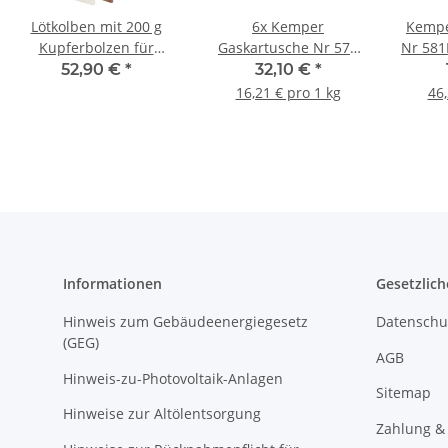
Lötkolben mit 200 g
6x Kemper
Kempe
Kupferbolzen für
Gaskartusche Nr 575
Nr 581
Dachrinnenarbeiten
bis 1800 °C Lötgas 30%
Gasge
52,90 €
*
32,10 €
*
Propan 70% Butan
°C
16,21 € pro 1 kg
46,
600ml 330g
Informationen
Gesetzlich
Hinweis zum Gebäudeenergiegesetz
Datenschu
(GEG)
AGB
Hinweis-zu-Photovoltaik-Anlagen
Sitemap
Hinweise zur Altölentsorgung
Zahlung &