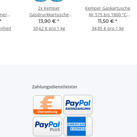
2x Kemper
Kemper Gaskartusche
ner
Gasdruckkartusche
Nr 575 bis 1800 °C
chter
Butan Nr 577
Lötgas 30% Propan 70%
*
13,90 €
*
11,50 €
*
r mit
Unkrautbrenner
Butan 600ml 330g
inheit
30,62 € pro 1 kg
34,85 € pro 1 kg
er
Campinggrill 390ml
227g
Zahlungsdienstleister