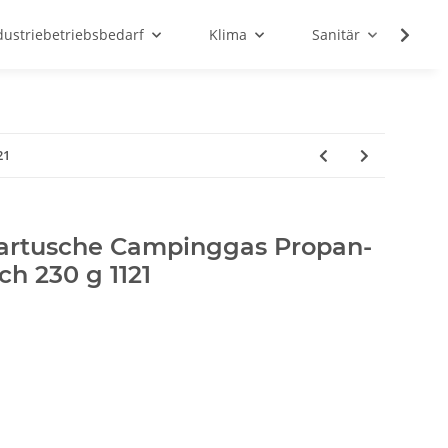
dustriebetriebsbedarf
Klima
Sanitär
Sc
21
artusche Campinggas Propan-
h 230 g 1121