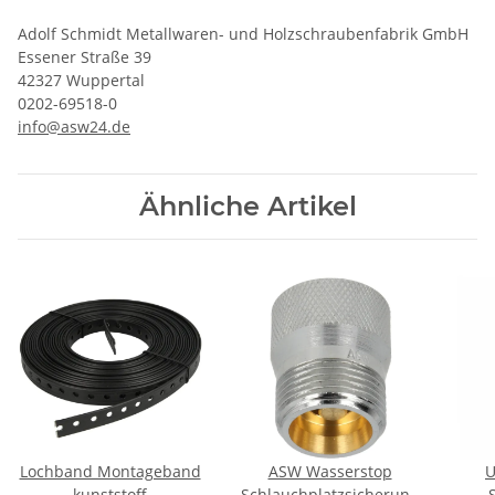
Adolf Schmidt Metallwaren- und Holzschraubenfabrik GmbH
Essener Straße 39
42327 Wuppertal
0202-69518-0
info@asw24.de
Ähnliche Artikel
Lochband Montageband
ASW Wasserstop
U
kunststoff
Schlauchplatzsicherung