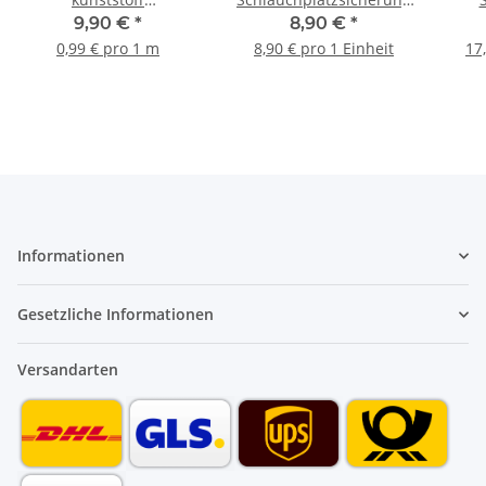
Montagelochband
3/4" für Wasch- und
Was
9,90 €
*
8,90 €
*
ummantelt 19 mm 10 m
Spülmaschinen
Gesc
0,99 € pro 1 m
8,90 € pro 1 Einheit
17
Informationen
Gesetzliche Informationen
Versandarten