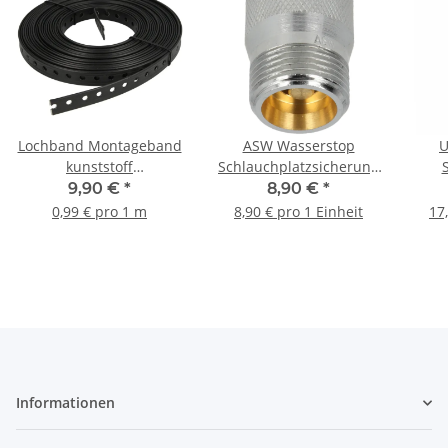
Lochband Montageband
ASW Wasserstop
U
kunststoff
Schlauchplatzsicherung
Montagelochband
3/4" für Wasch- und
Was
9,90 €
*
8,90 €
*
ummantelt 19 mm 10 m
Spülmaschinen
Gesc
0,99 € pro 1 m
8,90 € pro 1 Einheit
17
Informationen