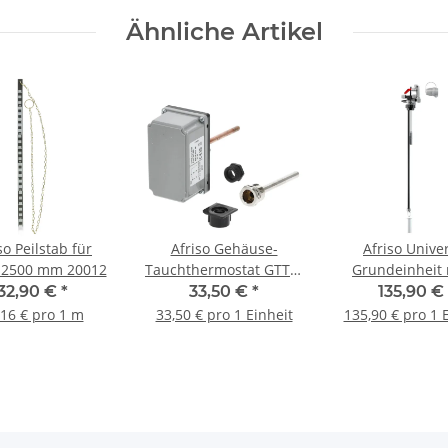
Ähnliche Artikel
so Peilstab für
Afriso Gehäuse-
Afriso Unive
 2500 mm 20012
Tauchthermostat GTT/7
Grundeinheit 
HG 67413, 100 mm
kommunizieren
32,90 €
*
33,50 €
*
135,90 €
Tauchhülse 67413X
Grenzwertgeber
,16 € pro 1 m
33,50 € pro 1 Einheit
135,90 € pro 1 
20825