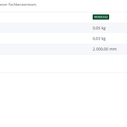
 unser Fachberaterteam.
99305332
0,05 kg
0,03
kg
2.000,00 mm