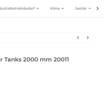
dustriebetriebsbedarf
Klima
Sanitär
Sc
für Tanks 2000 mm 20011