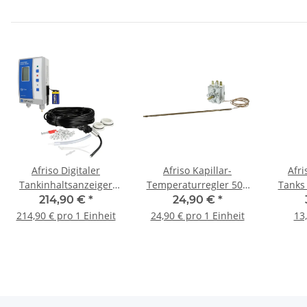
Afriso Digitaler
Afriso Kapillar-
Afri
Tankinhaltsanzeiger
Temperaturregler 50 -
Tanks
DTA 10 52145
310 °C Kapillarlänge
214,90 €
*
24,90 €
*
1000 mm
214,90 € pro 1 Einheit
24,90 € pro 1 Einheit
13