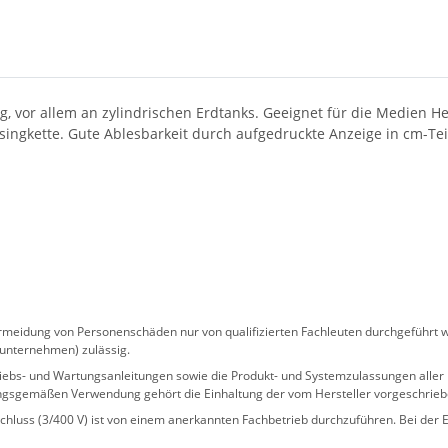
, vor allem an zylindrischen Erdtanks. Geeignet für die Medien Hei
singkette. Gute Ablesbarkeit durch aufgedruckte Anzeige in cm-Tei
eidung von Personenschäden nur von qualifizierten Fachleuten durchgeführt we
sunternehmen) zulässig.
 Betriebs- und Wartungsanleitungen sowie die Produkt- und Systemzulassungen al
ngsgemäßen Verwendung gehört die Einhaltung der vom Hersteller vorgeschrie
hluss (3/400 V) ist von einem anerkannten Fachbetrieb durchzuführen. Bei der Er