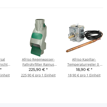
rsal
Afriso Regenwasser-
Afriso Kapillar-
nicht
Fallrohrfilter Rainus
Temperaturregler 0 -
d mit
Dachflächen bis 75 m²
90 °C Kapillarlänge
*
225,90 €
*
18,90 €
*
 Kette
Ø 100 mm 53081
1500 mm
Einheit
225,90 € pro 1 Einheit
18,90 € pro 1 Einheit