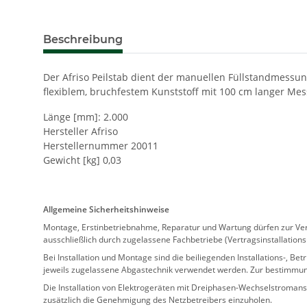
Beschreibung
Der Afriso Peilstab dient der manuellen Füllstandmessung
flexiblem, bruchfestem Kunststoff mit 100 cm langer Mes
Länge [mm]: 2.000
Hersteller Afriso
Herstellernummer 20011
Gewicht [kg] 0,03
Allgemeine Sicherheitshinweise
Montage, Erstinbetriebnahme, Reparatur und Wartung dürfen zur Verm
ausschließlich durch zugelassene Fachbetriebe (Vertragsinstallation
Bei Installation und Montage sind die beiliegenden Installations-,
jeweils zugelassene Abgastechnik verwendet werden. Zur bestimmu
Die Installation von Elektrogeräten mit Dreiphasen-Wechselstromansc
zusätzlich die Genehmigung des Netzbetreibers einzuholen.