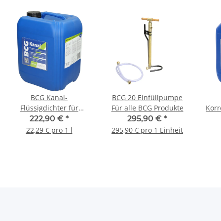
BCG Kanal-
BCG 20 Einfüllpumpe
Flüssigdichter für
Für alle BCG Produkte
Korr
Abwassersysteme im
Sa
222,90 €
*
295,90 €
*
Außenbereich 10 Liter
22,29 € pro 1 l
295,90 € pro 1 Einheit