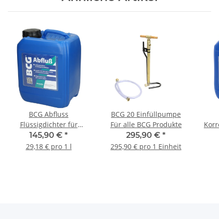
BCG Abfluss
BCG 20 Einfüllpumpe
Flüssigdichter für
Für alle BCG Produkte
Korr
Abwasserleitungen im
Sa
145,90 €
*
295,90 €
*
Innenbereich 5 Liter
29,18 € pro 1 l
295,90 € pro 1 Einheit