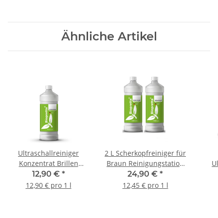
Ähnliche Artikel
Ultraschallreiniger
2 L Scherkopfreiniger für
Konzentrat Brillen
Braun Reinigungstation
U
Schmuck
Rasierer CCR
K
12,90 €
*
24,90 €
*
Airbrushpistolen
Kartuschen
12,90 € pro 1 l
12,45 € pro 1 l
Zahnspangen 1L