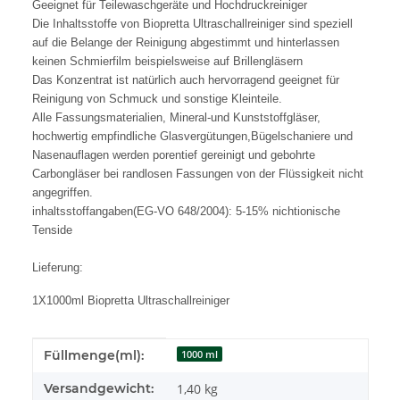
Geeignet für Teilewaschgeräte und Hochdruckreiniger
Die Inhaltsstoffe von Biopretta Ultraschallreiniger sind speziell
auf die Belange der Reinigung abgestimmt und hinterlassen
keinen Schmierfilm beispielsweise auf Brillengläsern
Das Konzentrat ist natürlich auch hervorragend geeignet für
Reinigung von Schmuck und sonstige Kleinteile.
Alle Fassungsmaterialien, Mineral-und Kunststoffgläser,
hochwertig empfindliche Glasvergütungen,Bügelschaniere und
Nasenauflagen werden porentief gereinigt und gebohrte
Carbongläser bei randlosen Fassungen von der Flüssigkeit nicht
angegriffen.
inhaltsstoffangaben(EG-VO 648/2004): 5-15% nichtionische
Tenside
Lieferung:
1X1000ml Biopretta Ultraschallreiniger
Produkteigenschaft
Wert
Füllmenge(ml):
1000 ml
Versandgewicht:
1,40 kg