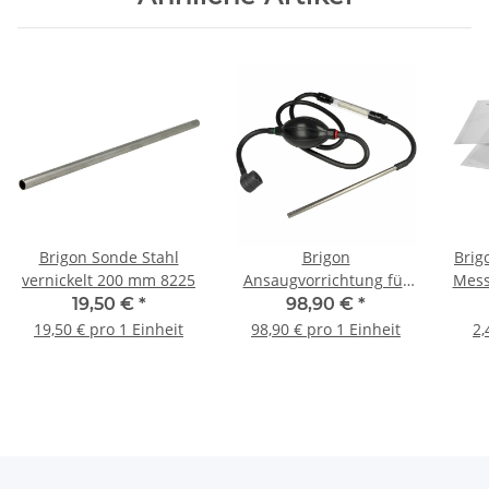
Brigon Sonde Stahl
Brigon
Brig
vernickelt 200 mm 8225
Ansaugvorrichtung für
Mess
CO2-Indicator 4150
19,50 €
*
98,90 €
*
19,50 € pro 1 Einheit
98,90 € pro 1 Einheit
2,