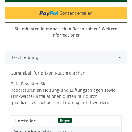
Consent erteilen
Sie möchten in monatlichen Raten zahlen?
Weitere
Informationen
Beschreibung
Gummiball für Brigon Rauchröhrchen.
Bitte Beachten Sie:
Reparaturen an Heizung-und Lüftungsanlagen sowie
Trinkwasserinstallationen dürfen nur durch
qualifiziertes Fachpersonal durchgeführt werden.
Produkteigenschaft
Wert
Hersteller:
Brigon
Versandgewicht:
0,24 kg