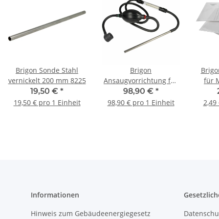
Brigon Sonde Stahl
Brigon
Brigo
vernickelt 200 mm 8225
Ansaugvorrichtung für
für 
CO2-Indicator 4150
613
19,50 €
*
98,90 €
*
19,50 € pro 1 Einheit
98,90 € pro 1 Einheit
2,49 
Informationen
Gesetzlich
Hinweis zum Gebäudeenergiegesetz
Datenschu