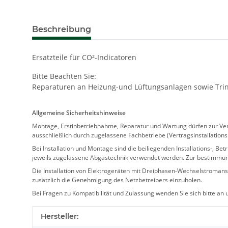
Beschreibung
Ersatzteile für CO²-Indicatoren
Bitte Beachten Sie:
Reparaturen an Heizung-und Lüftungsanlagen sowie Trink
Allgemeine Sicherheitshinweise
Montage, Erstinbetriebnahme, Reparatur und Wartung dürfen zur Verm
ausschließlich durch zugelassene Fachbetriebe (Vertragsinstallation
Bei Installation und Montage sind die beiliegenden Installations-,
jeweils zugelassene Abgastechnik verwendet werden. Zur bestimmu
Die Installation von Elektrogeräten mit Dreiphasen-Wechselstromansc
zusätzlich die Genehmigung des Netzbetreibers einzuholen.
Bei Fragen zu Kompatibilität und Zulassung wenden Sie sich bitte an
Produkteigenschaft
Wert
Hersteller: