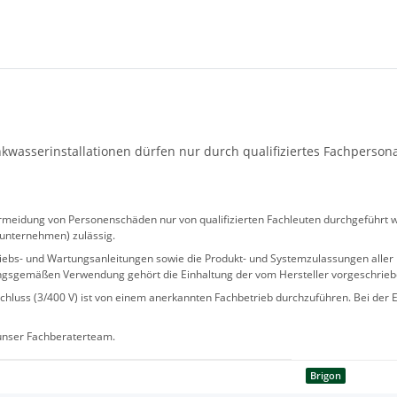
wasserinstallationen dürfen nur durch qualifiziertes Fachperson
eidung von Personenschäden nur von qualifizierten Fachleuten durchgeführt we
sunternehmen) zulässig.
 Betriebs- und Wartungsanleitungen sowie die Produkt- und Systemzulassungen al
ngsgemäßen Verwendung gehört die Einhaltung der vom Hersteller vorgeschrie
hluss (3/400 V) ist von einem anerkannten Fachbetrieb durchzuführen. Bei der Er
 unser Fachberaterteam.
Brigon