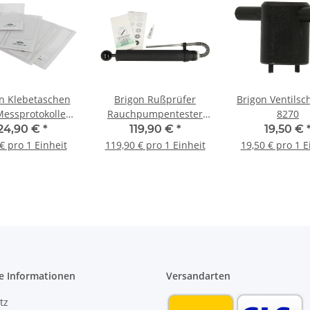
n Klebetaschen
Brigon Rußprüfer
Brigon Ventilsc
Messprotokolle
Rauchpumpentester
8270
0 VPE 10 Stück
Rußpumpe mit Skala
24,90 €
*
119,90 €
*
19,50 €
Filterpapier
€ pro 1 Einheit
119,90 € pro 1 Einheit
19,50 € pro 1 E
Pumpenschmieröl 4210
e Informationen
Versandarten
tz