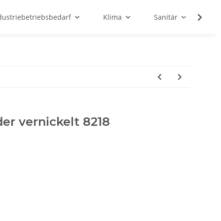
dustriebetriebsbedarf
Klima
Sanitär
Sc
er vernickelt 8218