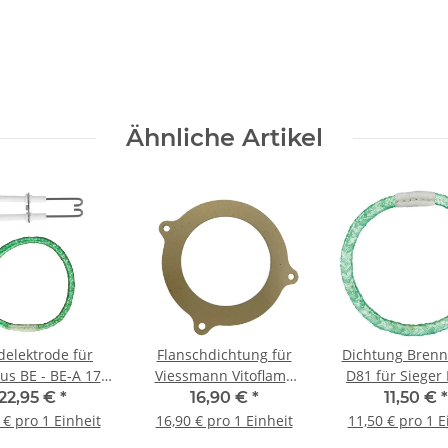
Ähnliche Artikel
elektrode für
Flanschdichtung für
Dichtung Brenn
us BE - BE-A 17-
Viessmann Vitoflame
D81 für Sieger
34 kW inkl.
200 Beipack Dichtung |
BE / BE-A / BZ | 
22,95 €
*
16,90 €
*
11,50 €
*
ohrdichtung D81
Ref.-Nr. 7218504
Keramikro
 € pro 1 Einheit
16,90 € pro 1 Einheit
11,50 € pro 1 E