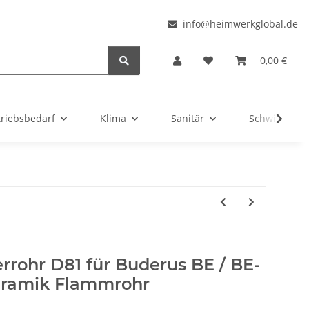
l
info@heimwerkglobal.de
0,00 €
triebsbedarf
Klima
Sanitär
Schwimmbad
rohr D81 für Buderus BE / BE-
 Keramik Flammrohr