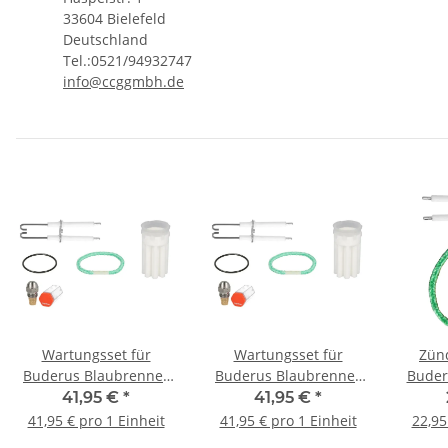
33604 Bielefeld
Deutschland
Tel.:0521/94932747
info@ccggmbh.de
Wartungsset für
Wartungsset für
Zünd
Buderus Blaubrenner
Buderus Blaubrenner
Buder
Ölbrenner BE 1.1 und
Ölbrenner BE 1.1 und
41,95 €
*
41,95 €
*
1.2 bis 21 kW
1.2 bis 17 kW
Brennr
41,95 € pro 1 Einheit
41,95 € pro 1 Einheit
22,95