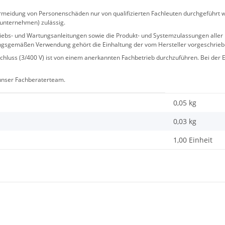
eidung von Personenschäden nur von qualifizierten Fachleuten durchgeführt we
sunternehmen) zulässig.
 Betriebs- und Wartungsanleitungen sowie die Produkt- und Systemzulassungen al
ngsgemäßen Verwendung gehört die Einhaltung der vom Hersteller vorgeschrie
hluss (3/400 V) ist von einem anerkannten Fachbetrieb durchzuführen. Bei der Er
 unser Fachberaterteam.
0,05 kg
0,03
kg
1,00 Einheit