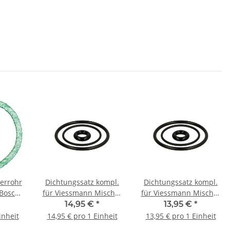
errohr
Dichtungssatz kompl.
Dichtungssatz kompl.
 Bosch
für Viessmann Mischer
für Viessmann Mischer
1.0-2.3
NW32 / DN32
NW25 / DN25
14,95 €
*
13,95 €
*
hr
Heizungsmischer |
Heizungsmischer |
inheit
14,95 € pro 1 Einheit
13,95 € pro 1 Einheit
Ref.-Nr. 7008432
Ref.-Nr. 7008431