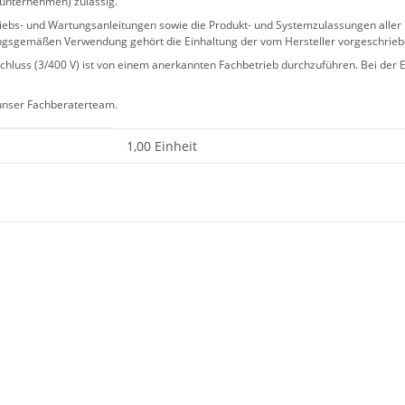
sunternehmen) zulässig.
 Betriebs- und Wartungsanleitungen sowie die Produkt- und Systemzulassungen al
ngsgemäßen Verwendung gehört die Einhaltung der vom Hersteller vorgeschrie
hluss (3/400 V) ist von einem anerkannten Fachbetrieb durchzuführen. Bei der Er
 unser Fachberaterteam.
1,00 Einheit