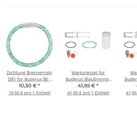
Dichtung Brennerrohr
Wartungsset für
War
D81 für Buderus BE /
Buderus Blaubrenner
Buder
BE-A / BZ | 1.0-2.3
Ölbrenner BE 1.1 und
Ölbre
10,50 €
*
41,95 €
*
Keramik Flammrohr
1.2 bis 21 kW
1
10,50 € pro 1 Einheit
41,95 € pro 1 Einheit
41,95