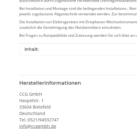
ausschließlich durch zugelassene Fachbetriebe (Vertragsinstallation
Bei Installation und Montage sind die beiliegenden Installations-,
jeweils zugelassene Abgastechnik verwendet werden. Zur bestimmu
Die Installation von Elektrogeräten mit Dreiphasen-Wechselstromansc
zusätzlich die Genehmigung des Netzbetreibers einzuholen.
Bei Fragen zu Kompatibilität und Zulassung wenden Sie sich bitte an
Produkteigenschaft
Wert
Inhalt:
Herstellerinformationen
CCG GmbH
Haspelstr. 1
33604 Bielefeld
Deutschland
Tel.:0521/94932747
info@ccggmbh.de