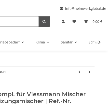
l
info@heimwerkglobal.de
0,00 €
triebsbedarf
Klima
Sanitär
Schwimmbad
8431
ompl. für Viessmann Mischer
zungsmischer | Ref.-Nr.