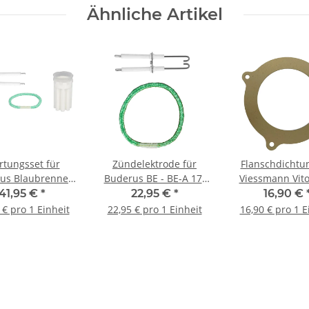
Ähnliche Artikel
tungsset für
Zündelektrode für
Flanschdichtun
us Blaubrenner
Buderus BE - BE-A 17-
Viessmann Vit
nner BE 1.1 und
34 kW inkl.
200 Beipack Dic
41,95 €
*
22,95 €
*
16,90 €
.2 bis 17 kW
Brennrohrdichtung D81
Ref.-Nr. 721
 € pro 1 Einheit
22,95 € pro 1 Einheit
16,90 € pro 1 E