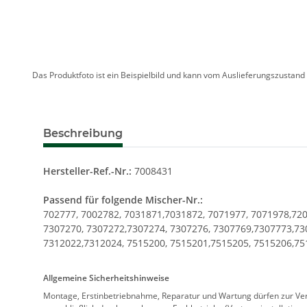
Das Produktfoto ist ein Beispielbild und kann vom Auslieferungszustan
Beschreibung
Hersteller-Ref.-Nr.:
7008431
Passend für folgende Mischer-Nr.:
702777, 7002782, 7031871,7031872, 7071977, 7071978,72
7307270, 7307272,7307274, 7307276, 7307769,7307773,73
7312022,7312024, 7515200, 7515201,7515205, 7515206,75
Allgemeine Sicherheitshinweise
Montage, Erstinbetriebnahme, Reparatur und Wartung dürfen zur Verm