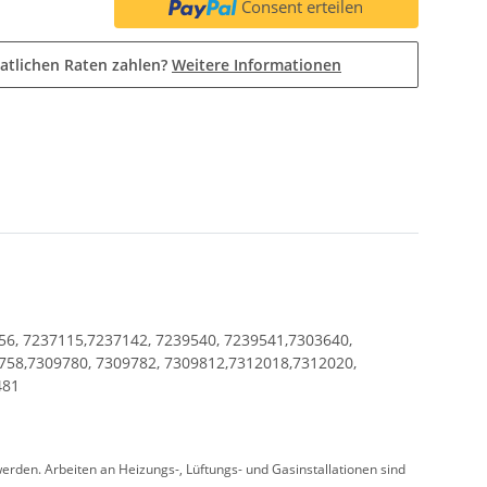
Consent erteilen
atlichen Raten zahlen?
Weitere Informationen
56, 7237115,7237142, 7239540, 7239541,7303640,
758,7309780, 7309782, 7309812,7312018,7312020,
481
rden. Arbeiten an Heizungs-, Lüftungs- und Gasinstallationen sind