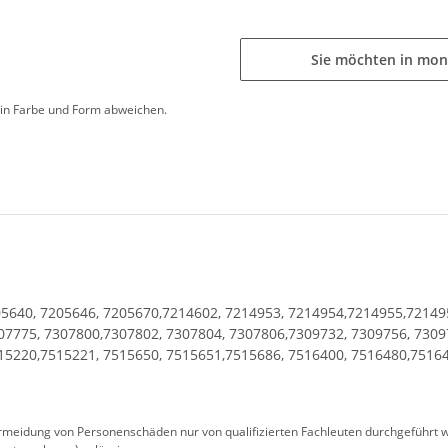
Sie möchten in mon
d in Farbe und Form abweichen.
05640, 7205646, 7205670,7214602, 7214953, 7214954,7214955,72149
07775, 7307800,7307802, 7307804, 7307806,7309732, 7309756, 7309
15220,7515221, 7515650, 7515651,7515686, 7516400, 7516480,7516
eidung von Personenschäden nur von qualifizierten Fachleuten durchgeführt we