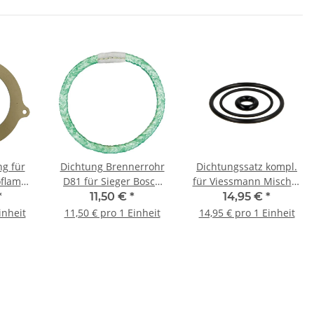
g für
Dichtung Brennerrohr
Dichtungssatz kompl.
oflame
D81 für Sieger Bosch
für Viessmann Mischer
htung |
BE / BE-A / BZ | 1.0-2.3
NW32 / DN32
*
11,50 €
*
14,95 €
*
8504
Keramikrohr
Heizungsmischer |
inheit
11,50 € pro 1 Einheit
14,95 € pro 1 Einheit
Ref.-Nr. 7008432