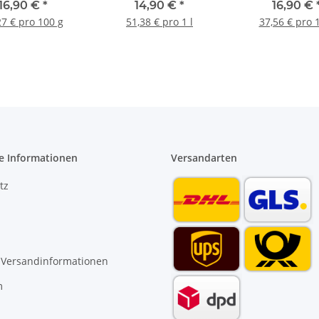
dedichtung für
Pro blau, grau,
DVGW zertifiz
16,90 €
*
14,90 €
*
16,90 €
sserinstallation
tranparent,weiß 290ml
27 € pro 100 g
51,38 € pro 1 l
37,56 € pro 
e Informationen
Versandarten
tz
 Versandinformationen
m