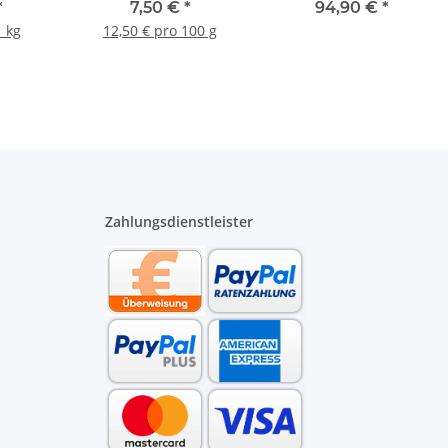
iert
60 g Tube
*
7,50 €
*
94,90 €
*
1 kg
12,50 € pro 100 g
Zahlungsdienstleister