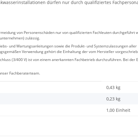
wasserinstallationen dürfen nur durch qualifiziertes Fachperson
eidung von Personenschäden nur von qualifizierten Fachleuten durchgeführt we
sunternehmen) zulässig.
 Betriebs- und Wartungsanleitungen sowie die Produkt- und Systemzulassungen al
ngsgemäßen Verwendung gehört die Einhaltung der vom Hersteller vorgeschrie
hluss (3/400 V) ist von einem anerkannten Fachbetrieb durchzuführen. Bei der Er
 unser Fachberaterteam.
0,43 kg
0,23
kg
1,00 Einheit