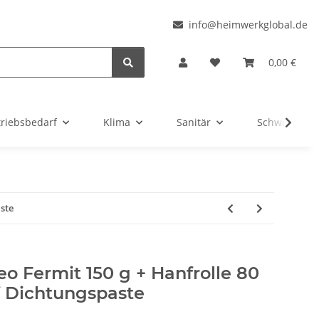
l
info@heimwerkglobal.de
0,00 €
triebsbedarf
Klima
Sanitär
Schwimmbad
ste
o Fermit 150 g + Hanfrolle 80
 Dichtungspaste