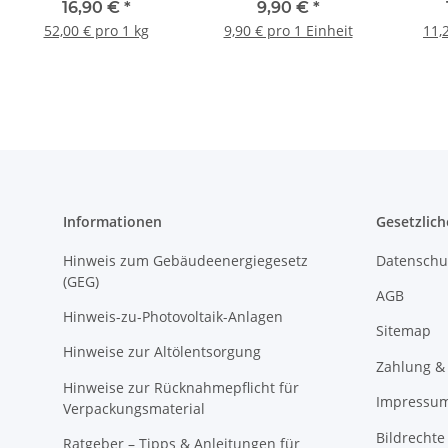
Gewindedichtung für
2,5m im Set mit
Gewin
16,90 €
*
9,90 €
*
Gas Wasserinstallation
Dichtschnurkleber
Gas Wa
52,00 € pro 1 kg
9,90 € pro 1 Einheit
11,
11556
Informationen
Gesetzlich
Hinweis zum Gebäudeenergiegesetz
Datenschu
(GEG)
AGB
Hinweis-zu-Photovoltaik-Anlagen
Sitemap
Hinweise zur Altölentsorgung
Zahlung &
Hinweise zur Rücknahmepflicht für
Impressu
Verpackungsmaterial
Bildrechte
Ratgeber – Tipps & Anleitungen für