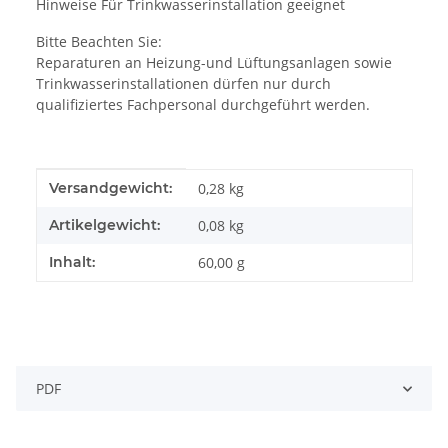
Hinweise Für Trinkwasserinstallation geeignet
Bitte Beachten Sie:
Reparaturen an Heizung-und Lüftungsanlagen sowie
Trinkwasserinstallationen dürfen nur durch
qualifiziertes Fachpersonal durchgeführt werden.
Produkteigenschaft
Wert
Versandgewicht:
0,28 kg
Artikelgewicht:
0,08
kg
Inhalt:
60,00 g
PDF