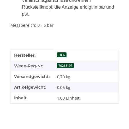
Ventilschräganschluss und einem
Rückstellknopf, die Anzeige erfolgt in bar und
psi.
Messbereich: 0 - 6 bar
Produkteigenschaft
Wert
Hersteller:
OEG
Weee-Reg-Nr:
70268197
Versandgewicht:
0,70 kg
Artikelgewicht:
0,06
kg
Inhalt:
1,00 Einheit