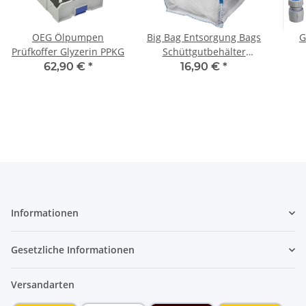
OEG Ölpumpen
Big Bag Entsorgung Bags
G
Prüfkoffer Glyzerin PPKG
Schüttgutbehälter
Einweg Sackoben offen
Spr
62,90 €
*
16,90 €
*
mit Hebeschlaufen
Informationen
Gesetzliche Informationen
Versandarten