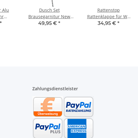
r Alu
Dusch Set
Rattenstop
hr
Brausegarnitur New
Rattenklappe für WC
16 bis
Cento verchromt mit
Anschlussgarnitur DN
*
49,95 €
*
34,95 €
*
ater
650 mm Stange
90 Länge 185 mm
schwarz
Zahlungsdienstleister