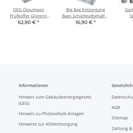
OEG Ölpumpen
Big Bag Entsorgung
Gar
Prüfkoffer Glyzerin
Bags Schüttgutbehälter
S
PPKG
Einweg Sackoben offen
Sprühp
62,90 €
*
16,90 €
*
mit Hebeschlaufen
Informationen
Gesetzlich
Hinweis zum Gebäudeenergiegesetz
Datenschu
(GEG)
AGB
Hinweis-zu-Photovoltaik-Anlagen
Sitemap
Hinweise zur Altölentsorgung
Zahlung &