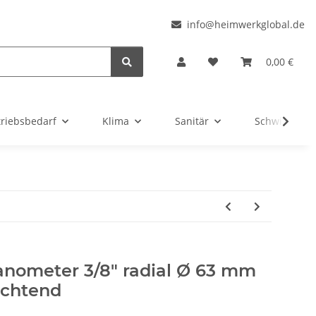
l
info@heimwerkglobal.de
0,00 €
triebsbedarf
Klima
Sanitär
Schwimmbad
nometer 3/8" radial Ø 63 mm
dichtend