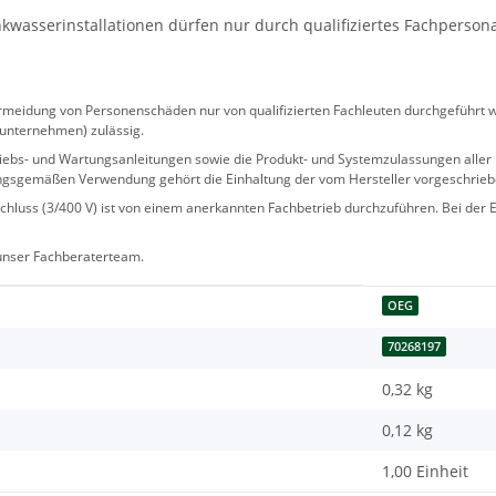
wasserinstallationen dürfen nur durch qualifiziertes Fachperson
eidung von Personenschäden nur von qualifizierten Fachleuten durchgeführt we
sunternehmen) zulässig.
 Betriebs- und Wartungsanleitungen sowie die Produkt- und Systemzulassungen al
ngsgemäßen Verwendung gehört die Einhaltung der vom Hersteller vorgeschrie
hluss (3/400 V) ist von einem anerkannten Fachbetrieb durchzuführen. Bei der Er
 unser Fachberaterteam.
OEG
70268197
0,32 kg
0,12
kg
1,00 Einheit