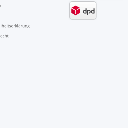
m
eiheitserklärung
recht