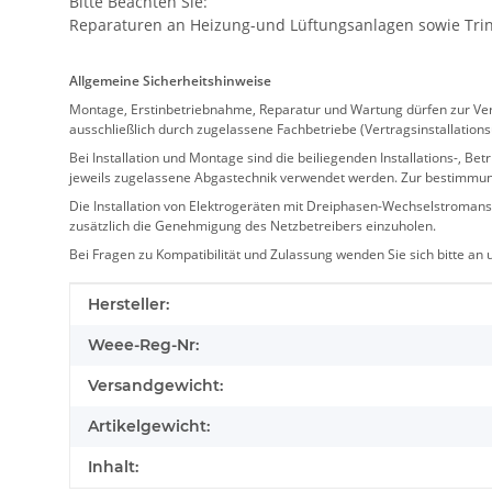
Bitte Beachten Sie:
Reparaturen an Heizung-und Lüftungsanlagen sowie Trink
Allgemeine Sicherheitshinweise
Montage, Erstinbetriebnahme, Reparatur und Wartung dürfen zur Verm
ausschließlich durch zugelassene Fachbetriebe (Vertragsinstallation
Bei Installation und Montage sind die beiliegenden Installations-,
jeweils zugelassene Abgastechnik verwendet werden. Zur bestimmu
Die Installation von Elektrogeräten mit Dreiphasen-Wechselstromansc
zusätzlich die Genehmigung des Netzbetreibers einzuholen.
Bei Fragen zu Kompatibilität und Zulassung wenden Sie sich bitte an
Produkteigenschaft
Wert
Hersteller:
Weee-Reg-Nr:
Versandgewicht:
Artikelgewicht:
Inhalt: