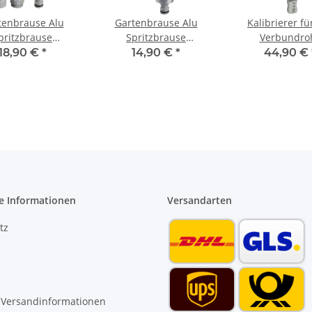
tenbrause Alu
Gartenbrause Alu
Kalibrierer fü
pritzbrause
Spritzbrause
Verbundro
istole stufenlos
Sprühpistole 8 fach
Kunststoffrohr 
18,90 €
*
14,90 €
*
44,90 €
verstellbar
verstellbar mit soft
32 mm Entgr
touch Griff
e Informationen
Versandarten
tz
 Versandinformationen