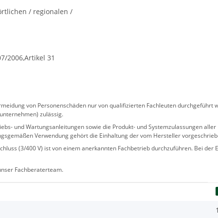
tlichen / regionalen /
7/2006,Artikel 31
eidung von Personenschäden nur von qualifizierten Fachleuten durchgeführt we
sunternehmen) zulässig.
 Betriebs- und Wartungsanleitungen sowie die Produkt- und Systemzulassungen al
ngsgemäßen Verwendung gehört die Einhaltung der vom Hersteller vorgeschrie
hluss (3/400 V) ist von einem anerkannten Fachbetrieb durchzuführen. Bei der Er
 unser Fachberaterteam.