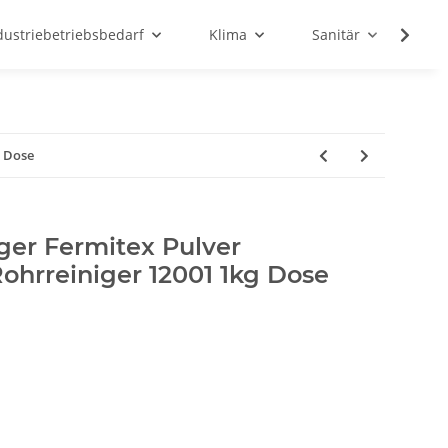
dustriebetriebsbedarf
Klima
Sanitär
Sc
g Dose
ger Fermitex Pulver
Rohrreiniger 12001 1kg Dose