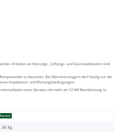
rden. Arbeiten an Heizungs-, Lüftungs- und Gasinstallationen sind
ler Komponenten zu beachten. Bei Wärmeerzeugern darf häufig nur die
benen Inspektions- und Wartungsbedingungen.
stinstallation eines Gerätes mit mehr als 12 kW Nennleistung ist
Fermit
1,36 kg