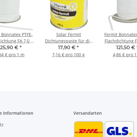
 Bonnatex PTFE-
Solar Fermit
Fermit Bonnate
ichtung FA 7,0 x
Dichtungspaste für die
Flachdichtung F
m selbstklebend
Solarinstallation 250 g
2,0 mm selbstk
125,90 €
*
17,90 €
*
121,50 €
PE 25 Meter
VPE 25 Met
04 € pro 1 m
7,16 € pro 100 g
4,86 € pro 
e Informationen
Versandarten
tz