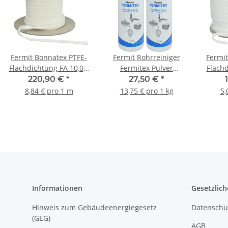
Fermit Bonnatex PTFE-
Fermit Rohrreiniger
Fermit
Flachdichtung FA 10,0 x
Fermitex Pulver
Flachd
3 mm selbstklebend
Abflussreiniger 12001
2,5 m
220,90 €
*
27,50 €
*
VPE 25 Meter
1kg Dose 2 Stück
V
8,84 € pro 1 m
13,75 € pro 1 kg
5,
Informationen
Gesetzlich
Hinweis zum Gebäudeenergiegesetz
Datenschu
(GEG)
AGB