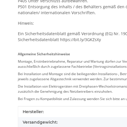
P405 Unter Verschluss aufbewahren.
P501 Entsorgung des Inhalts / des Behälters gemäß den ör
nationalen/ internationalen Vorschriften.
Hinweis:
Ein Sicherheitsdatenblatt gemäß Verordnung (EG) Nr. 190
Sicherheitsdatenblatt https://bit.ly/3GKZsXy
Allgemeine Sicherheitshinweise
Montage, Erstinbetriebnahme, Reparatur und Wartung dürfen zur Verm
ausschließlich durch zugelassene Fachbetriebe (Vertragsinstallation
Bei Installation und Montage sind die beiliegenden Installations-,
jeweils zugelassene Abgastechnik verwendet werden. Zur bestimmu
Die Installation von Elektrogeräten mit Dreiphasen-Wechselstromansc
zusätzlich die Genehmigung des Netzbetreibers einzuholen.
Bei Fragen zu Kompatibilität und Zulassung wenden Sie sich bitte an
Produkteigenschaft
Wert
Hersteller:
Versandgewicht: