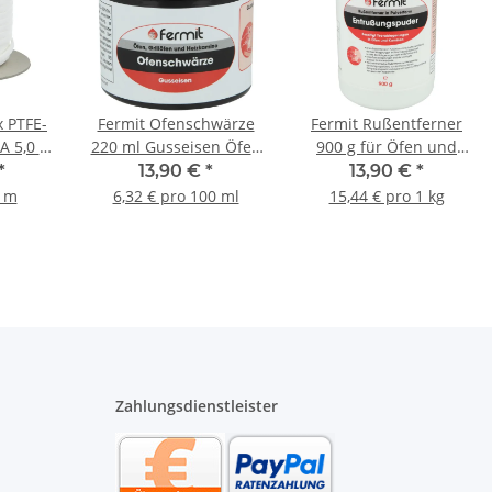
x PTFE-
Fermit Ofenschwärze
Fermit Rußentferner
A 5,0 x
220 ml Gusseisen Öfen
900 g für Öfen und
lebend
Grillöfen Heizkamine
Kamine in Pulverform
*
13,90 €
*
13,90 €
*
er
Eisenmetallen
11503
1 m
6,32 € pro 100 ml
15,44 € pro 1 kg
Zahlungsdienstleister