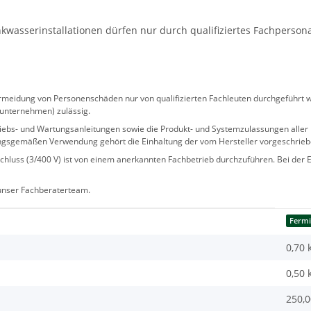
wasserinstallationen dürfen nur durch qualifiziertes Fachperson
eidung von Personenschäden nur von qualifizierten Fachleuten durchgeführt we
sunternehmen) zulässig.
 Betriebs- und Wartungsanleitungen sowie die Produkt- und Systemzulassungen al
ngsgemäßen Verwendung gehört die Einhaltung der vom Hersteller vorgeschrie
hluss (3/400 V) ist von einem anerkannten Fachbetrieb durchzuführen. Bei der Er
 unser Fachberaterteam.
Fermi
0,70 
0,50
250,0