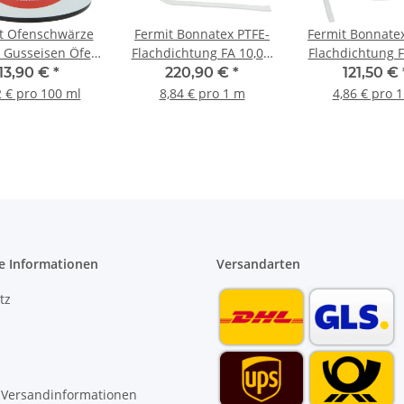
t Ofenschwärze
Fermit Bonnatex PTFE-
Fermit Bonnate
 Gusseisen Öfen
Flachdichtung FA 10,0 x
Flachdichtung F
öfen Heizkamine
3 mm selbstklebend
2,0 mm selbstk
13,90 €
*
220,90 €
*
121,50 €
senmetallen
VPE 25 Meter
VPE 25 Met
2 € pro 100 ml
8,84 € pro 1 m
4,86 € pro 
e Informationen
Versandarten
tz
 Versandinformationen