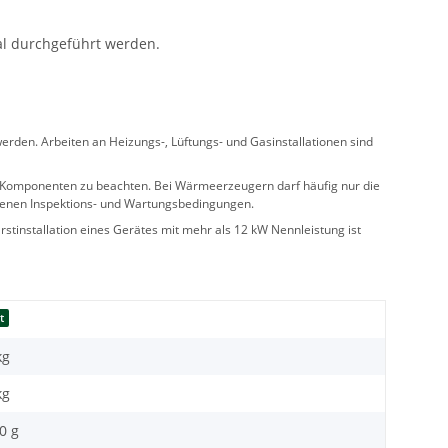
al durchgeführt werden.
rden. Arbeiten an Heizungs-, Lüftungs- und Gasinstallationen sind
ler Komponenten zu beachten. Bei Wärmeerzeugern darf häufig nur die
benen Inspektions- und Wartungsbedingungen.
stinstallation eines Gerätes mit mehr als 12 kW Nennleistung ist
t
kg
kg
0 g