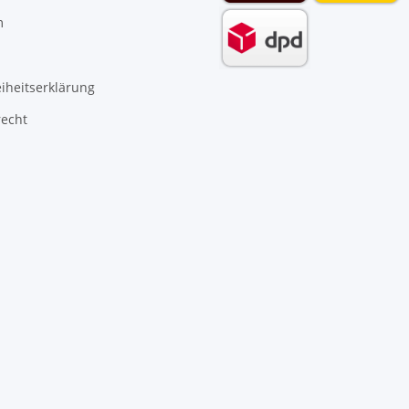
m
eiheitserklärung
recht