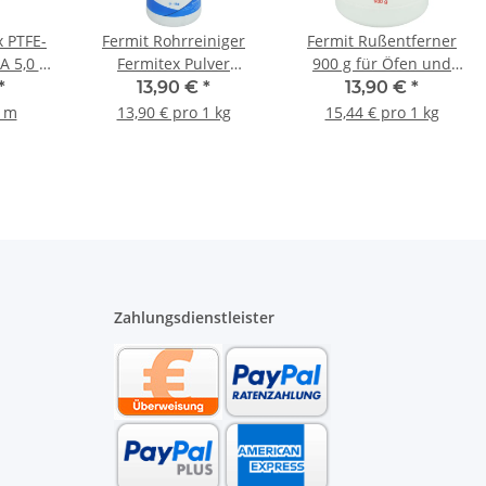
x PTFE-
Fermit Rohrreiniger
Fermit Rußentferner
A 5,0 x
Fermitex Pulver
900 g für Öfen und
lebend
Abflussreiniger
Kamine in Pulverform
*
13,90 €
*
13,90 €
*
er
Rohrreiniger 12001 1kg
11503
1 m
13,90 € pro 1 kg
15,44 € pro 1 kg
Dose
Zahlungsdienstleister