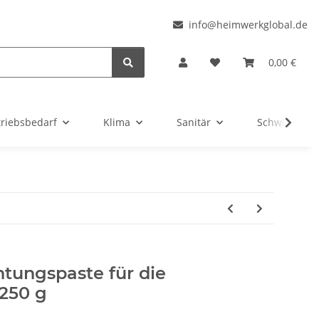
l
info@heimwerkglobal.de
0,00 €
triebsbedarf
Klima
Sanitär
Schwimmbad
htungspaste für die
 250 g