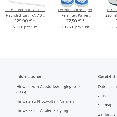
Fermit Bonnatex PTFE-
Fermit Rohrreiniger
Fermi
Flachdichtung FA 7,0 x
Fermitex Pulver
220 ml
2,5 mm selbstklebend
Abflussreiniger 12001
Grill
125,90 €
*
27,50 €
*
VPE 25 Meter
1kg Dose 2 Stück
Ei
5,04 € pro 1 m
13,75 € pro 1 kg
6,3
Informationen
Gesetzlich
Hinweis zum Gebäudeenergiegesetz
Datenschu
(GEG)
AGB
Hinweis-zu-Photovoltaik-Anlagen
Sitemap
Hinweise zur Altölentsorgung
Zahlung &