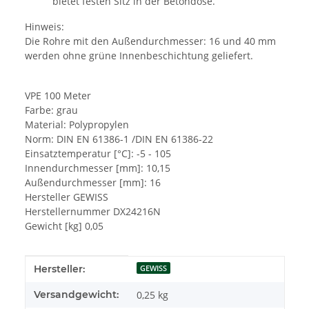
bietet festen Sitz in der Betondose.
Hinweis:
Die Rohre mit den Außendurchmesser: 16 und 40 mm
werden ohne grüne Innenbeschichtung geliefert.
VPE 100 Meter
Farbe: grau
Material: Polypropylen
Norm: DIN EN 61386-1 /DIN EN 61386-22
Einsatztemperatur [°C]: -5 - 105
Innendurchmesser [mm]: 10,15
Außendurchmesser [mm]: 16
Hersteller GEWISS
Herstellernummer DX24216N
Gewicht [kg] 0,05
Produkteigenschaft
Wert
Hersteller:
GEWISS
Versandgewicht:
0,25 kg