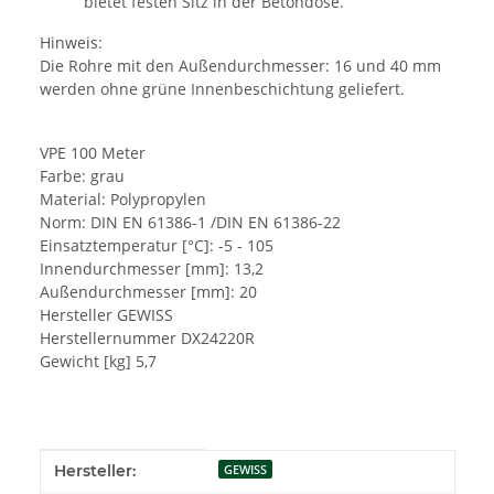
bietet festen Sitz in der Betondose.
Hinweis:
Die Rohre mit den Außendurchmesser: 16 und 40 mm
werden ohne grüne Innenbeschichtung geliefert.
VPE 100 Meter
Farbe: grau
Material: Polypropylen
Norm: DIN EN 61386-1 /DIN EN 61386-22
Einsatztemperatur [°C]: -5 - 105
Innendurchmesser [mm]: 13,2
Außendurchmesser [mm]: 20
Hersteller GEWISS
Herstellernummer DX24220R
Gewicht [kg] 5,7
Produkteigenschaft
Wert
Hersteller:
GEWISS