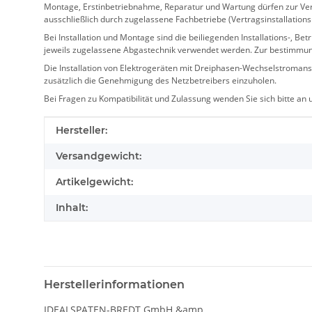
Montage, Erstinbetriebnahme, Reparatur und Wartung dürfen zur Verm
ausschließlich durch zugelassene Fachbetriebe (Vertragsinstallation
Bei Installation und Montage sind die beiliegenden Installations-,
jeweils zugelassene Abgastechnik verwendet werden. Zur bestimmu
Die Installation von Elektrogeräten mit Dreiphasen-Wechselstromansc
zusätzlich die Genehmigung des Netzbetreibers einzuholen.
Bei Fragen zu Kompatibilität und Zulassung wenden Sie sich bitte an
Produkteigenschaft
Wert
Hersteller:
Versandgewicht:
Artikelgewicht:
Inhalt:
Herstellerinformationen
IDEALSPATEN-BREDT GmbH &amp