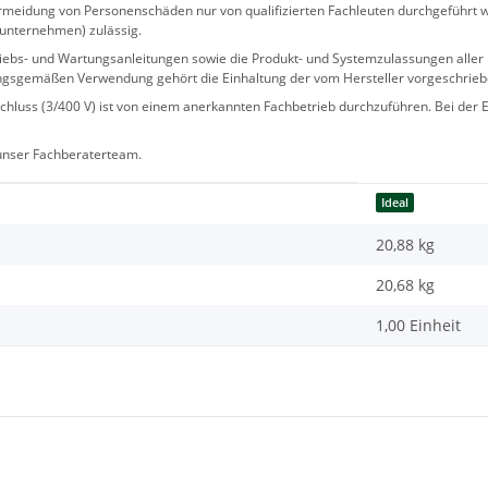
eidung von Personenschäden nur von qualifizierten Fachleuten durchgeführt we
sunternehmen) zulässig.
 Betriebs- und Wartungsanleitungen sowie die Produkt- und Systemzulassungen al
ngsgemäßen Verwendung gehört die Einhaltung der vom Hersteller vorgeschrie
hluss (3/400 V) ist von einem anerkannten Fachbetrieb durchzuführen. Bei der Er
 unser Fachberaterteam.
Ideal
20,88 kg
20,68
kg
1,00 Einheit