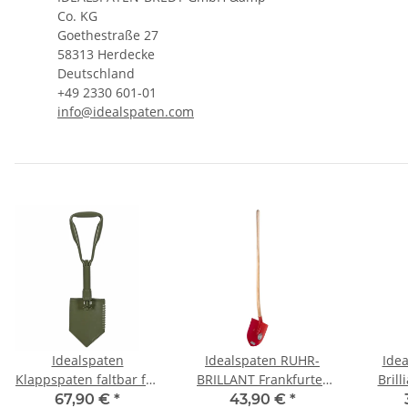
Co. KG
Goethestraße 27
58313 Herdecke
Deutschland
+49 2330 601-01
info@idealspaten.com
Idealspaten
Idealspaten RUHR-
Idea
Klappspaten faltbar für
BRILLANT Frankfurter
Brill
Camping & Outdoor |
Schaufel mit
San
67,90 €
*
43,90 €
*