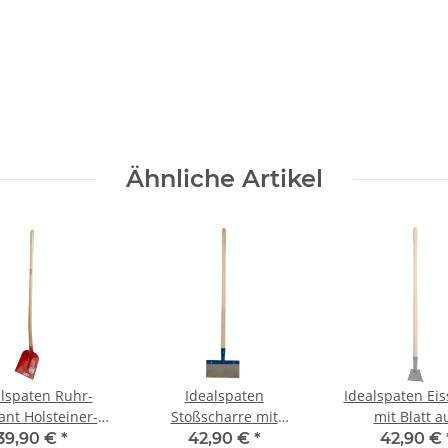
Ähnliche Artikel
lspaten Ruhr-
Idealspaten
Idealspaten Eis
iant Holsteiner-
Stoßscharre mit
mit Blatt a
dschaufel mit
Holzstiel | 72103001 |
gehärtetem S
39,90 €
*
42,90 €
*
42,90 €