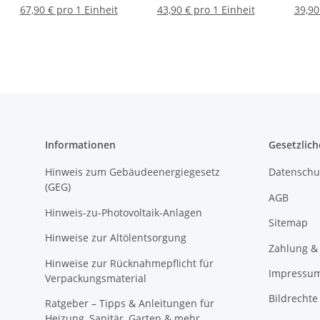
60020001
angespitzter Kante
ge
67,90 € pro 1 Einheit
43,90 € pro 1 Einheit
39,90
04010502
Informationen
Gesetzlich
Hinweis zum Gebäudeenergiegesetz
Datenschu
(GEG)
AGB
Hinweis-zu-Photovoltaik-Anlagen
Sitemap
Hinweise zur Altölentsorgung
Zahlung &
Hinweise zur Rücknahmepflicht für
Impressu
Verpackungsmaterial
Bildrechte
Ratgeber – Tipps & Anleitungen für
Heizung, Sanitär, Garten & mehr