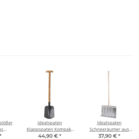
stößer
Idealspaten
Idealspaten
us
Klappspaten Kompakt
Schneeräumer aus
tahl
für Outdoor 02060195
Leichtmetall mit 130cm
*
44,90 €
*
37,90 €
*