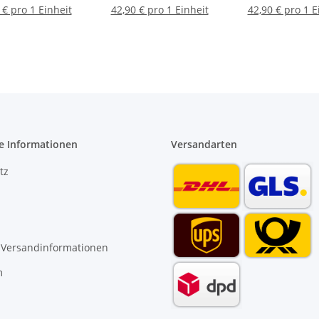
rader Kante
für Grobschmutz &
40110201
 € pro 1 Einheit
42,90 € pro 1 Einheit
42,90 € pro 1 E
04040322
Baustelle
e Informationen
Versandarten
tz
 Versandinformationen
m