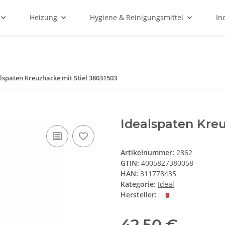
Heizung
Hygiene & Reinigungsmittel
In
lspaten Kreuzhacke mit Stiel 38031503
Idealspaten Kreu
Artikelnummer:
2862
GTIN:
4005827380058
HAN:
311778435
Kategorie:
Ideal
Hersteller:
42,50 €