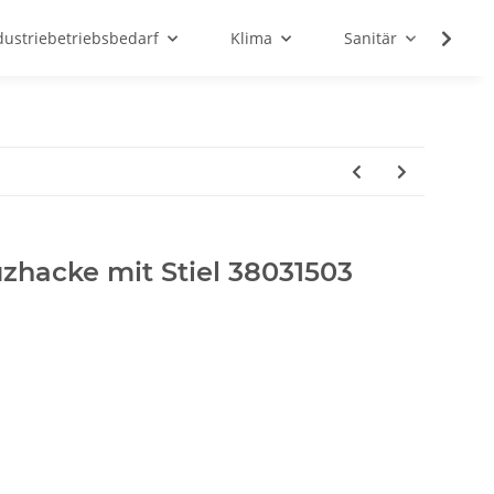
dustriebetriebsbedarf
Klima
Sanitär
Sc
zhacke mit Stiel 38031503