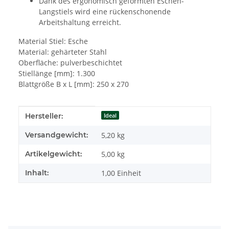
Dank des ergonomisch geformten Eschen-
Langstiels wird eine rückenschonende
Arbeitshaltung erreicht.
Material Stiel: Esche
Material: gehärteter Stahl
Oberfläche: pulverbeschichtet
Stiellänge [mm]: 1.300
Blattgröße B x L [mm]: 250 x 270
Produkteigenschaft
Wert
Hersteller:
Ideal
Versandgewicht:
5,20 kg
Artikelgewicht:
5,00
kg
Inhalt:
1,00 Einheit