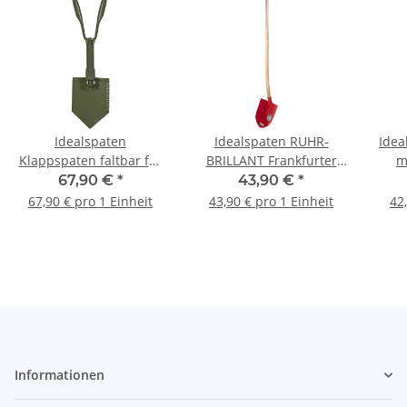
Idealspaten
Idealspaten RUHR-
Idea
Klappspaten faltbar für
BRILLANT Frankfurter
m
Camping & Outdoor |
Schaufel mit
67,90 €
*
43,90 €
*
60020001
angespitzter Kante
67,90 € pro 1 Einheit
43,90 € pro 1 Einheit
42
04010502
Informationen