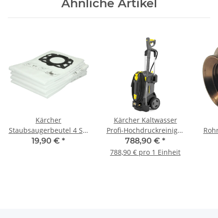
Ähnliche Artikel
Kärcher
Kärcher Kaltwasser
Staubsaugerbeutel 4 Stk
Profi-Hochdruckreiniger
Rohr
für alle Modelle der MV4
HD 5/12 C 1.520-900.0
30°
19,90 €
*
788,90 €
*
bis MV6 und WD4 bis
788,90 € pro 1 Einheit
WD6