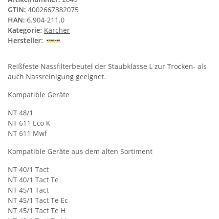
GTIN:
4002667382075
HAN:
6.904-211.0
Kategorie:
Kärcher
Hersteller:
Reißfeste Nassfilterbeutel der Staubklasse L zur Trocken- als
auch Nassreinigung geeignet.
Kompatible Geräte
NT 48/1
NT 611 Eco K
NT 611 Mwf
Kompatible Geräte aus dem alten Sortiment
NT 40/1 Tact
NT 40/1 Tact Te
NT 45/1 Tact
NT 45/1 Tact Te Ec
NT 45/1 Tact Te H