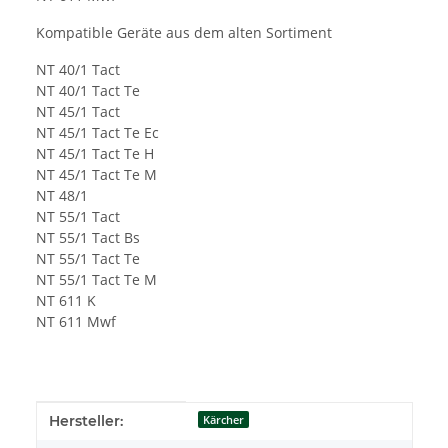
Kompatible Geräte aus dem alten Sortiment
NT 40/1 Tact
NT 40/1 Tact Te
NT 45/1 Tact
NT 45/1 Tact Te Ec
NT 45/1 Tact Te H
NT 45/1 Tact Te M
NT 48/1
NT 55/1 Tact
NT 55/1 Tact Bs
NT 55/1 Tact Te
NT 55/1 Tact Te M
NT 611 K
NT 611 Mwf
Produkteigenschaft
Wert
Hersteller:
Kärcher