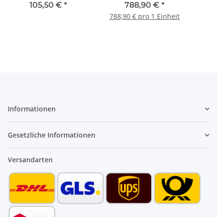
NT 611 und NT 611 K
HD 5/12 C 1.520-900.0
30°
105,50 €
*
788,90 €
*
788,90 € pro 1 Einheit
Informationen
Gesetzliche Informationen
Versandarten