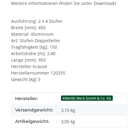
Weitere Informationen finden Sie unter Downloads
Ausführung: 2 x 4 Stufen
Breite [mm]: 450
Material: Aluminium
Art: Stufen-Doppelleiter
Tragfähigkeit [kg]: 150
Arbeitshöhe [m]: 2,40
Länge [mm]: 950
Hersteller Krause
Herstellernummer 120335
Gewicht [kg] 3
Produkteigenschaft
Wert
Hersteller:
KRAUSE-Werk GmbH & Co. KG
Versandgewicht:
3,10 kg
Artikelgewicht:
3,00
kg