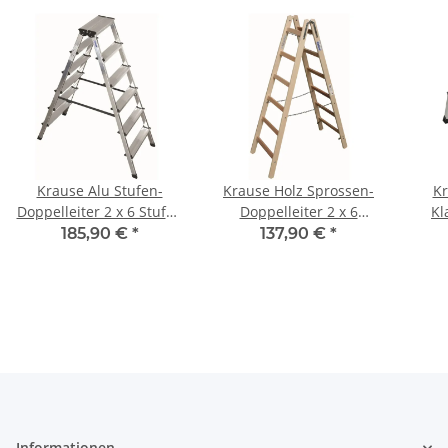
Krause Alu Stufen-
Krause Holz Sprossen-
Kr
Doppelleiter 2 x 6 Stufen
Doppelleiter 2 x 6
Kl
120359
Sprossen 170088
Aut
185,90 €
*
137,90 €
*
Informationen