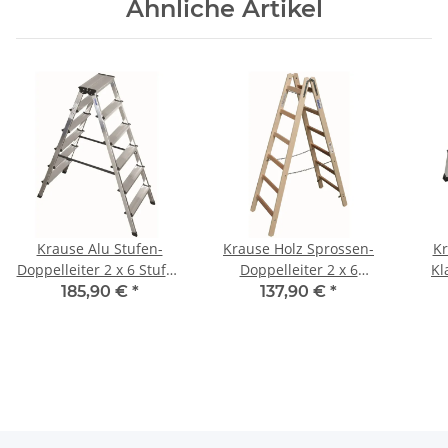
Ähnliche Artikel
Krause Alu Stufen-
Krause Holz Sprossen-
Kr
Doppelleiter 2 x 6 Stufen
Doppelleiter 2 x 6
Kl
120359
Sprossen 170088
Aut
185,90 €
*
137,90 €
*