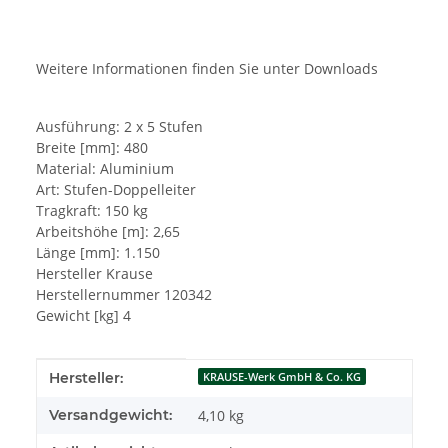
Weitere Informationen finden Sie unter Downloads
Ausführung: 2 x 5 Stufen
Breite [mm]: 480
Material: Aluminium
Art: Stufen-Doppelleiter
Tragkraft: 150 kg
Arbeitshöhe [m]: 2,65
Länge [mm]: 1.150
Hersteller Krause
Herstellernummer 120342
Gewicht [kg] 4
Produkteigenschaft
Wert
Hersteller:
KRAUSE-Werk GmbH & Co. KG
Versandgewicht:
4,10 kg