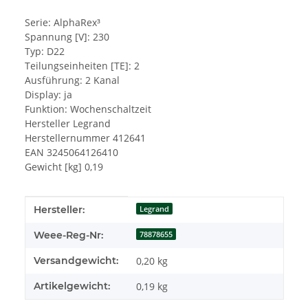
Serie: AlphaRex³
Spannung [V]: 230
Typ: D22
Teilungseinheiten [TE]: 2
Ausführung: 2 Kanal
Display: ja
Funktion: Wochenschaltzeit
Hersteller Legrand
Herstellernummer 412641
EAN 3245064126410
Gewicht [kg] 0,19
Produkteigenschaft
Wert
Hersteller:
Legrand
Weee-Reg-Nr:
78878655
Versandgewicht:
0,20 kg
Artikelgewicht:
0,19
kg