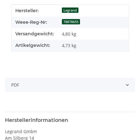
Produkteigenschaft
Wert
Hersteller:
Legrand
Weee-Reg-Nr:
78878655
Versandgewicht:
4,80 kg
Artikelgewicht:
4,73
kg
PDF
Herstellerinformationen
Legrand GmbH
Am Silberg 14