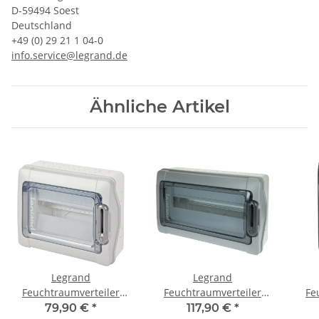
D-59494 Soest
Deutschland
+49 (0) 29 21 1 04-0
info.service@legrand.de
Ähnliche Artikel
Legrand
Legrand
Feuchtraumverteiler
Feuchtraumverteiler
Fe
Aufputz 1 x 12 TE
Aufputz 1 x 18 TE
A
79,90 €
*
117,90 €
*