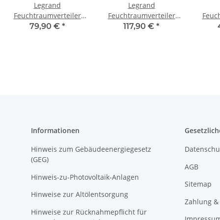
Legrand
Legrand
Feuchtraumverteiler
Feuchtraumverteiler
Feuch
Aufputz 1 x 12 TE
Aufputz 1 x 18 TE
Aufp
79,90 €
*
117,90 €
*
601981
601985
Informationen
Gesetzlich
Hinweis zum Gebäudeenergiegesetz
Datenschu
(GEG)
AGB
Hinweis-zu-Photovoltaik-Anlagen
Sitemap
Hinweise zur Altölentsorgung
Zahlung &
Hinweise zur Rücknahmepflicht für
Impressu