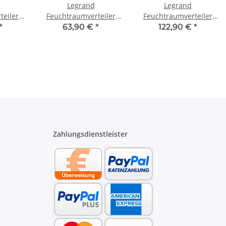
Legrand
Legrand
teiler
Feuchtraumverteiler
Feuchtraumverteiler
 601976
Aufputz 1 x 8 TE 601978
Aufputz 2 x 12 TE
*
63,90 €
*
122,90 €
*
601982
Zahlungsdienstleister