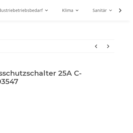
dustriebetriebsbedarf
Klima
Sanitär
Sc
sschutzschalter 25A C-
03547