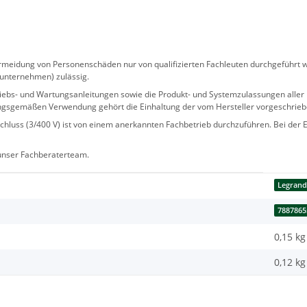
eidung von Personenschäden nur von qualifizierten Fachleuten durchgeführt we
sunternehmen) zulässig.
 Betriebs- und Wartungsanleitungen sowie die Produkt- und Systemzulassungen al
ngsgemäßen Verwendung gehört die Einhaltung der vom Hersteller vorgeschrie
hluss (3/400 V) ist von einem anerkannten Fachbetrieb durchzuführen. Bei der Er
 unser Fachberaterteam.
Legran
7887865
0,15 kg
0,12
kg