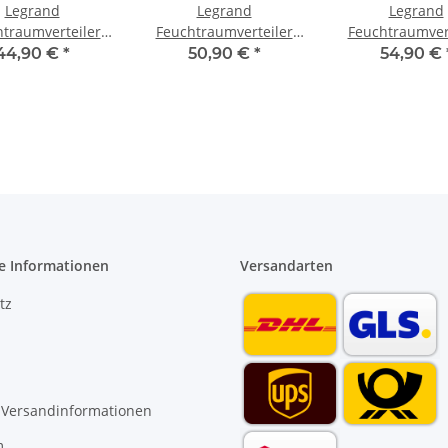
Legrand
Legrand
Legrand
traumverteiler
Feuchtraumverteiler
Feuchtraumver
utz 1 x 2+1 TE
Aufputz 1 x 4 TE 601974
Aufputz 1 x 6 TE
44,90 €
*
50,90 €
*
54,90 €
601932
e Informationen
Versandarten
tz
 Versandinformationen
m