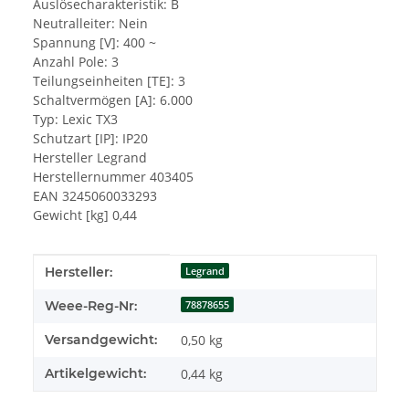
Auslösecharakteristik: B
Neutralleiter: Nein
Spannung [V]: 400 ~
Anzahl Pole: 3
Teilungseinheiten [TE]: 3
Schaltvermögen [A]: 6.000
Typ: Lexic TX3
Schutzart [IP]: IP20
Hersteller Legrand
Herstellernummer 403405
EAN 3245060033293
Gewicht [kg] 0,44
Produkteigenschaft
Wert
Hersteller:
Legrand
Weee-Reg-Nr:
78878655
Versandgewicht:
0,50 kg
Artikelgewicht:
0,44
kg