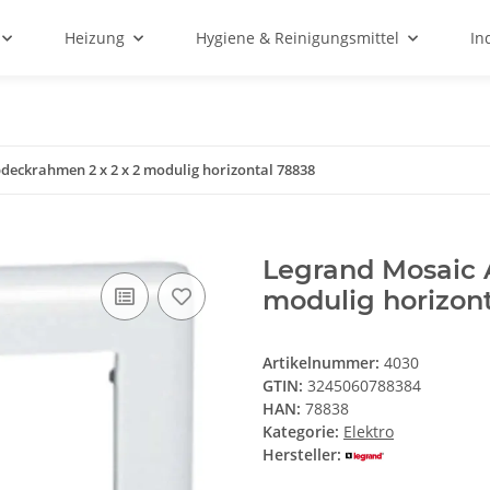
Heizung
Hygiene & Reinigungsmittel
In
deckrahmen 2 x 2 x 2 modulig horizontal 78838
Legrand Mosaic 
modulig horizon
Artikelnummer:
4030
GTIN:
3245060788384
HAN:
78838
Kategorie:
Elektro
Hersteller: