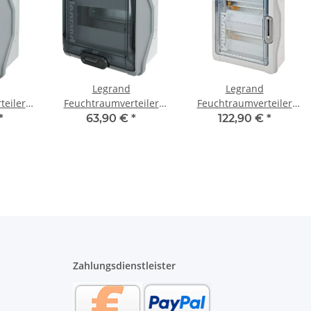
Legrand
Legrand
teiler
Feuchtraumverteiler
Feuchtraumverteiler
 601976
Aufputz 1 x 8 TE 601978
Aufputz 2 x 12 TE
*
63,90 €
*
122,90 €
*
601982
Zahlungsdienstleister