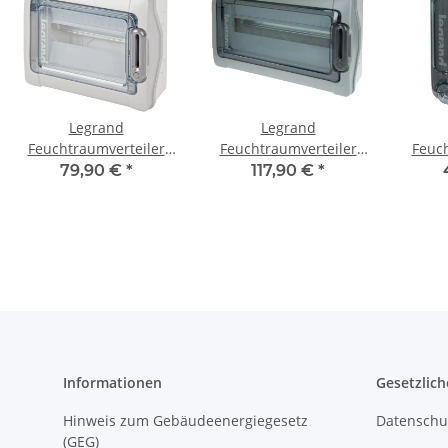
Legrand
Legrand
Feuchtraumverteiler
Feuchtraumverteiler
Feuch
Aufputz 1 x 12 TE
Aufputz 1 x 18 TE
Aufp
79,90 €
*
117,90 €
*
601981
601985
Informationen
Gesetzlich
Hinweis zum Gebäudeenergiegesetz
Datenschu
(GEG)