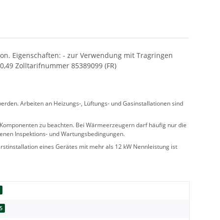
on. Eigenschaften: - zur Verwendung mit Tragringen
,49 Zolltarifnummer 85389099 (FR)
rden. Arbeiten an Heizungs-, Lüftungs- und Gasinstallationen sind
ler Komponenten zu beachten. Bei Wärmeerzeugern darf häufig nur die
benen Inspektions- und Wartungsbedingungen.
stinstallation eines Gerätes mit mehr als 12 kW Nennleistung ist
d
5