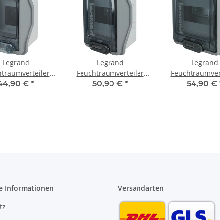
Legrand
Legrand
Legrand
traumverteiler
Feuchtraumverteiler
Feuchtraumver
utz 1 x 2+1 TE
Aufputz 1 x 4 TE 601974
Aufputz 1 x 6 TE
44,90 €
*
50,90 €
*
54,90 €
601932
e Informationen
Versandarten
tz