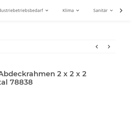
dustriebetriebsbedarf
Klima
Sanitär
Sc
Abdeckrahmen 2 x 2 x 2
tal 78838