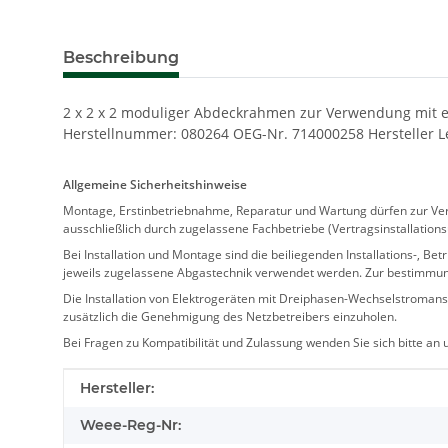
Beschreibung
2 x 2 x 2 moduliger Abdeckrahmen zur Verwendung mit ei
Herstellnummer: 080264 OEG-Nr. 714000258 Hersteller L
Allgemeine Sicherheitshinweise
Montage, Erstinbetriebnahme, Reparatur und Wartung dürfen zur Verm
ausschließlich durch zugelassene Fachbetriebe (Vertragsinstallation
Bei Installation und Montage sind die beiliegenden Installations-,
jeweils zugelassene Abgastechnik verwendet werden. Zur bestimmu
Die Installation von Elektrogeräten mit Dreiphasen-Wechselstromansc
zusätzlich die Genehmigung des Netzbetreibers einzuholen.
Bei Fragen zu Kompatibilität und Zulassung wenden Sie sich bitte an
Produkteigenschaft
Wert
Hersteller:
Weee-Reg-Nr: