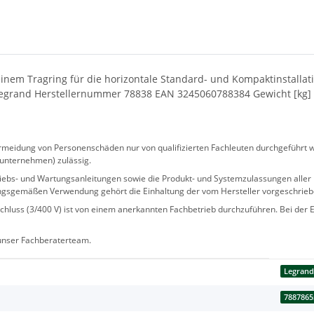
nem Tragring für die horizontale Standard- und Kompaktinstallati
egrand Herstellernummer 78838 EAN 3245060788384 Gewicht [kg] 0
eidung von Personenschäden nur von qualifizierten Fachleuten durchgeführt we
sunternehmen) zulässig.
 Betriebs- und Wartungsanleitungen sowie die Produkt- und Systemzulassungen al
ngsgemäßen Verwendung gehört die Einhaltung der vom Hersteller vorgeschrie
hluss (3/400 V) ist von einem anerkannten Fachbetrieb durchzuführen. Bei der Er
 unser Fachberaterteam.
Legran
7887865