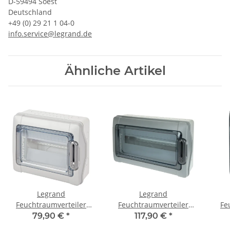
D-59494 Soest
Deutschland
+49 (0) 29 21 1 04-0
info.service@legrand.de
Ähnliche Artikel
Legrand
Legrand
Feuchtraumverteiler
Feuchtraumverteiler
Fe
Aufputz 1 x 12 TE
Aufputz 1 x 18 TE
A
79,90 €
*
117,90 €
*
601981
601985