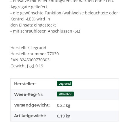
- Einsätze mit Beleuchtungsfenster werden ohne LED-
Aggregate geliefert
- die gewünschte Funktion (wahlweise beleuchtete oder
Kontroll-LED) wird in
den Einsatz eingesteckt
- mit schraublosen Anschlüssen (SL)
Hersteller Legrand
Herstellernummer 77030
EAN 3245060770303
Gewicht [kg] 0,19
Produkteigenschaft
Wert
Hersteller:
Legrand
Weee-Reg-Nr:
78878655
Versandgewicht:
0,22 kg
Artikelgewicht:
0,19
kg