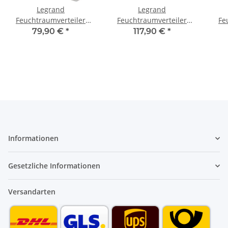
Legrand
Legrand
Feuchtraumverteiler
Feuchtraumverteiler
Fe
Aufputz 1 x 12 TE
Aufputz 1 x 18 TE
A
79,90 €
*
117,90 €
*
601981
601985
Informationen
Gesetzliche Informationen
Versandarten