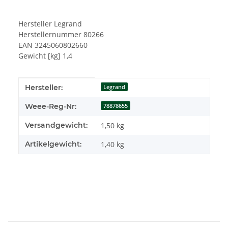
Hersteller Legrand
Herstellernummer 80266
EAN 3245060802660
Gewicht [kg] 1,4
Produkteigenschaft
Wert
Hersteller:
Legrand
Weee-Reg-Nr:
78878655
Versandgewicht:
1,50 kg
Artikelgewicht:
1,40
kg