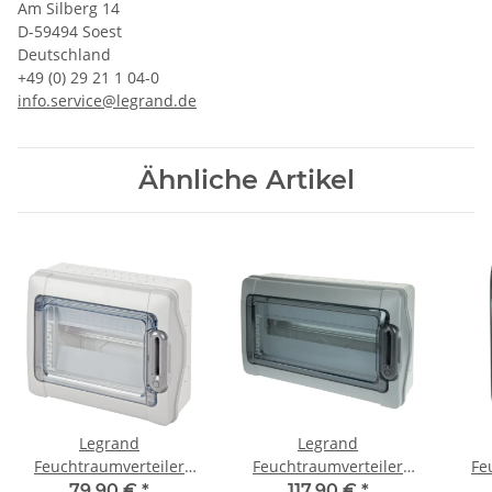
Am Silberg 14
D-59494 Soest
Deutschland
+49 (0) 29 21 1 04-0
info.service@legrand.de
Ähnliche Artikel
Legrand
Legrand
Feuchtraumverteiler
Feuchtraumverteiler
Fe
Aufputz 1 x 12 TE
Aufputz 1 x 18 TE
A
79,90 €
*
117,90 €
*