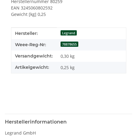
Herstellernummer 80259
EAN 3245060802592
Gewicht [kg] 0,25
Produkteigenschaft
Wert
Hersteller:
Legrand
Weee-Reg-Nr:
78878655
Versandgewicht:
0,30 kg
Artikelgewicht:
0,25
kg
Herstellerinformationen
Legrand GmbH