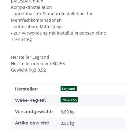
platzsparenden
Kompaktinstallation
- anreihbar für Standardinstallation, für
Mehrfachkombinationen
- entfernbare Mittelstege
- zur Verwendung mit Installationsdosen ohne
Trennsteg
Hersteller Legrand
Herstellernummer 080253
Gewicht [kg] 0,52
Produkteigenschaft
Wert
Hersteller:
Legrand
Weee-Reg-Nr:
78878655
Versandgewicht:
0,60 kg
Artikelgewicht:
0,52
kg