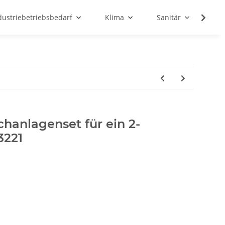
dustriebetriebsbedarf
Klima
Sanitär
Sc
hanlagenset für ein 2-
3221