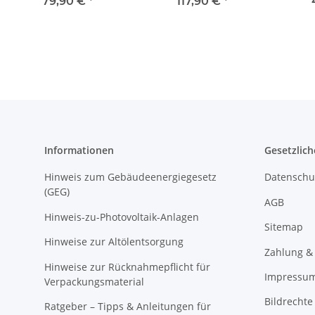
Aufputz 1 x 12 TE
Aufputz 1 x 18 TE
Aufp
79,90 €
*
117,90 €
*
601981
601985
Informationen
Gesetzlich
Hinweis zum Gebäudeenergiegesetz
Datenschu
(GEG)
AGB
Hinweis-zu-Photovoltaik-Anlagen
Sitemap
Hinweise zur Altölentsorgung
Zahlung &
Hinweise zur Rücknahmepflicht für
Impressu
Verpackungsmaterial
Bildrechte
Ratgeber – Tipps & Anleitungen für