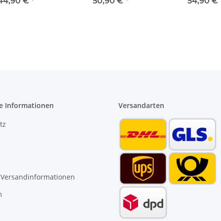
utz 1 x 2+1 TE
Aufputz 1 x 4 TE 601974
Aufputz 1 x 6 TE
44,90 €
*
50,90 €
*
54,90 €
601932
e Informationen
Versandarten
tz
 Versandinformationen
m