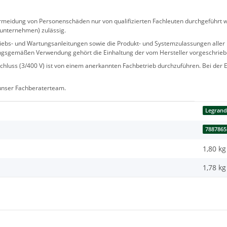
eidung von Personenschäden nur von qualifizierten Fachleuten durchgeführt we
sunternehmen) zulässig.
 Betriebs- und Wartungsanleitungen sowie die Produkt- und Systemzulassungen al
ngsgemäßen Verwendung gehört die Einhaltung der vom Hersteller vorgeschrie
hluss (3/400 V) ist von einem anerkannten Fachbetrieb durchzuführen. Bei der Er
 unser Fachberaterteam.
Legran
7887865
1,80 kg
1,78
kg