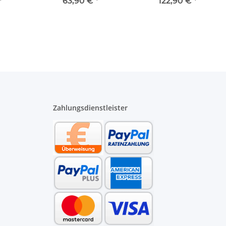
 601976
Aufputz 1 x 8 TE 601978
Aufputz 2 x 12 TE
*
63,90 €
*
122,90 €
*
601982
Zahlungsdienstleister