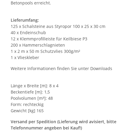
Betonpools erreicht.
Lieferumfang:
125 x Schalsteine aus Styropor 100 x 25 x 30 cm
40 x Endeinschub
12 x Klemmprofilleiste für Keilbiese P3
200 x Hammerschlagnieten
1 x 2 m x 50 m Schutzvlies 300g/m²
1 x Vlieskleber
Weitere Informationen finden Sie unter Downloads
Länge x Breite [m]: 8 x 4
Beckentiefe [m]: 1,5
Poolvolumen [m³]: 48
Form: rechteckig
Gewicht [kg] 165
Versand per Spedition (Lieferung wird avisiert, bitte
Telefonnummer angeben bei Kauf!)