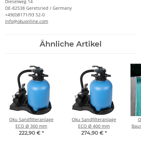
Dieselweg 14
DE-82538 Geretsried / Germany
+49(0)8171/93 52-0
info@okuonline.com
Ähnliche Artikel
Oku Sandfilteranlage
Oku Sandfilteranlage
O
ECO Ø 300 mm
ECO Ø 400 mm
Baus
222,90 €
*
274,90 €
*